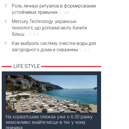
Роль личных ритуалов в формировании
устойчивых привычек
268
Mercury Technology: українські
технології, що допомагають бачити
більш...
218
Как выбрать систему очистки воды для
загородного дома и скважины
311
LIFE STYLE
На хорватських пляжах уже о 6:30 ранку
неможливо знайти місце в тіні: у чому
причина