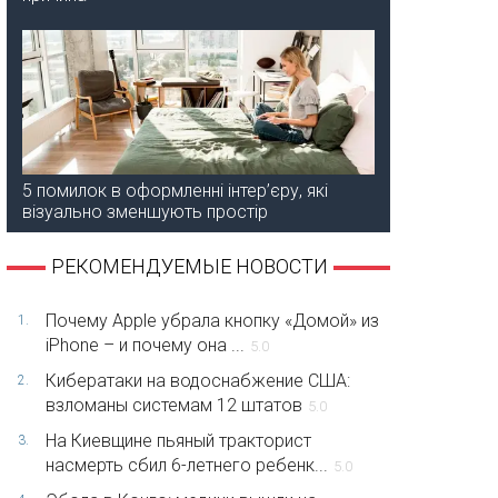
5 помилок в оформленні інтер’єру, які
візуально зменшують простір
РЕКОМЕНДУЕМЫЕ НОВОСТИ
Почему Apple убрала кнопку «Домой» из
1.
iPhone – и почему она ...
5.0
Кибератаки на водоснабжение США:
2.
взломаны системам 12 штатов
5.0
На Киевщине пьяный тракторист
3.
насмерть сбил 6-летнего ребенк...
5.0