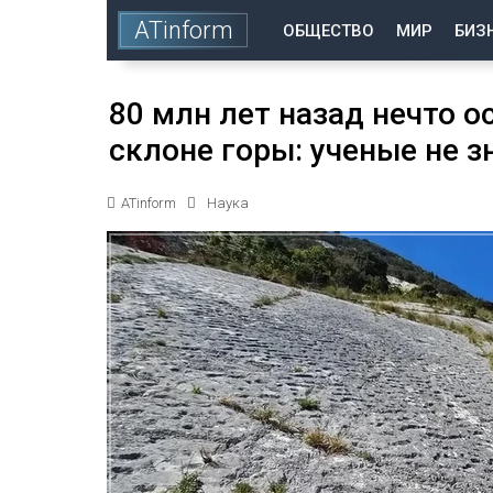
ATinform
ОБЩЕСТВО
МИР
БИЗ
80 млн лет назад нечто о
склоне горы: ученые не з
ATinform
Наука