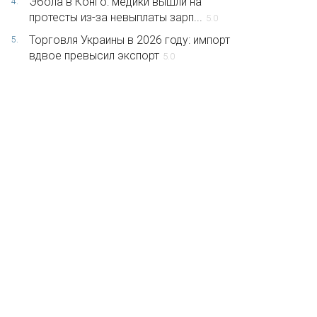
Эбола в Конго: медики вышли на
4.
протесты из-за невыплаты зарп...
5.0
Торговля Украины в 2026 году: импорт
5.
вдвое превысил экспорт
5.0