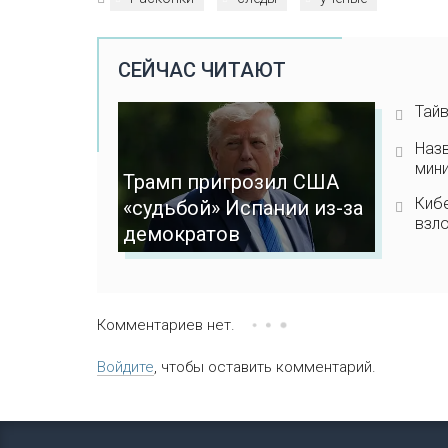
СЕЙЧАС ЧИТАЮТ
Тайв
Наз
мини
Трамп пригрозил США
Киб
«судьбой» Испании из-за
взл
демократов
Комментариев нет.
Войдите
, чтобы оставить комментарий.