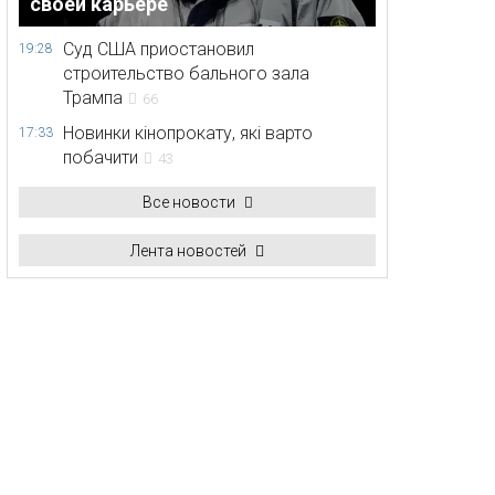
своей карьере
Суд США приостановил
19:28
строительство бального зала
Трампа
66
Новинки кінопрокату, які варто
17:33
побачити
43
Все новости
Лента новостей