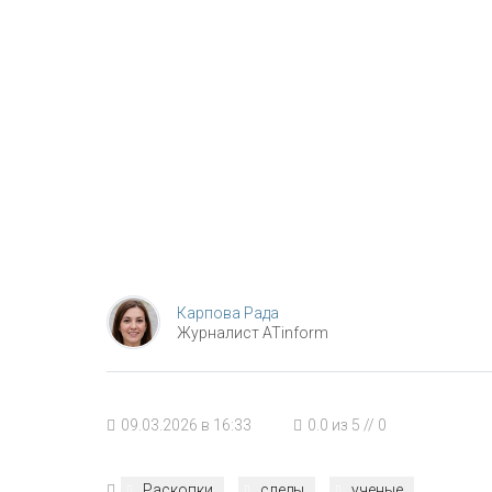
Карпова Рада
Журналист ATinform
09.03.2026 в 16:33
0.0
из
5
//
0
Раскопки
следы
ученые