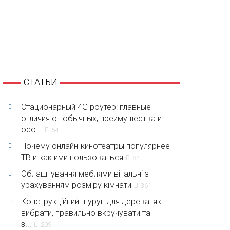
СТАТЬИ
Стационарный 4G роутер: главные
отличия от обычных, преимущества и
осо...
54
Почему онлайн-кинотеатры популярнее
ТВ и как ими пользоваться
84
Облаштування меблями вітальні з
урахуванням розміру кімнати
361
Конструкційний шуруп для дерева: як
вибрати, правильно вкручувати та
з...
209