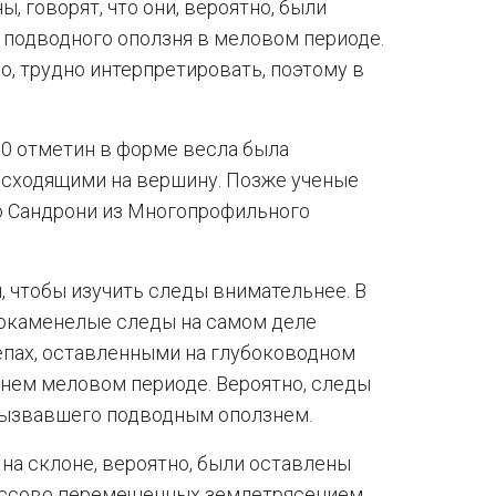
 говорят, что они, вероятно, были
 подводного оползня в меловом периоде.
о, трудно интерпретировать, поэтому в
00 отметин в форме весла была
восходящими на вершину. Позже ученые
о Сандрони из Многопрофильного
, чтобы изучить следы внимательнее. В
 окаменелые следы на самом деле
епах, оставленными на глубоководном
днем меловом периоде. Вероятно, следы
вызвавшего подводным оползнем.
на склоне, вероятно, были оставлены
ассово перемещенных землетрясением.