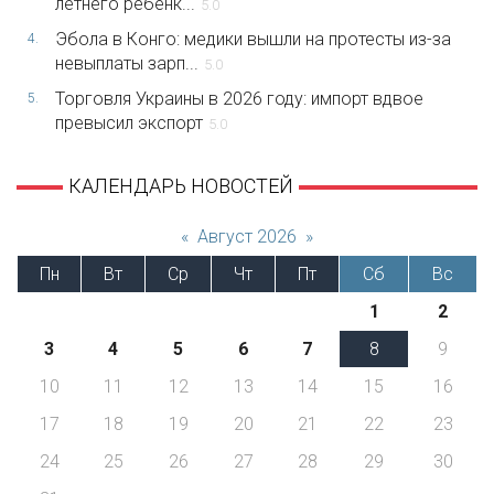
летнего ребенк...
5.0
Эбола в Конго: медики вышли на протесты из-за
4.
невыплаты зарп...
5.0
Торговля Украины в 2026 году: импорт вдвое
5.
превысил экспорт
5.0
КАЛЕНДАРЬ НОВОСТЕЙ
«
Август 2026
»
Пн
Вт
Ср
Чт
Пт
Сб
Вс
1
2
3
4
5
6
7
8
9
10
11
12
13
14
15
16
17
18
19
20
21
22
23
24
25
26
27
28
29
30