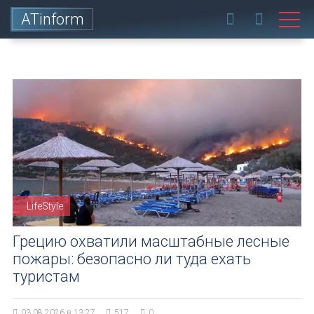
ATinform
LifeStyle
Грецию охватили масштабные лесные
пожары: безопасно ли туда ехать
туристам
03.08.2026 в 13:27
517
0