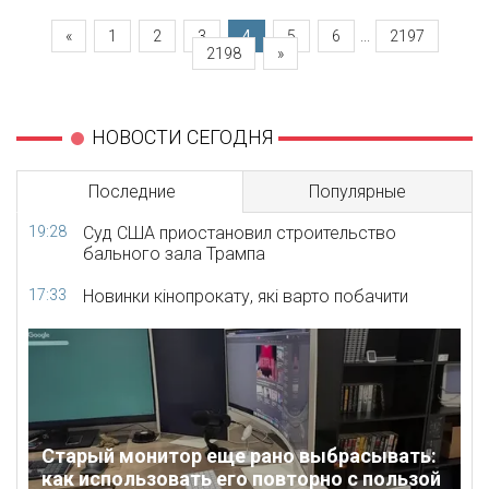
«
1
2
3
4
5
6
...
2197
2198
»
НОВОСТИ СЕГОДНЯ
Последние
Популярные
19:28
Суд США приостановил строительство
бального зала Трампа
17:33
Новинки кінопрокату, які варто побачити
Старый монитор еще рано выбрасывать:
как использовать его повторно с пользой