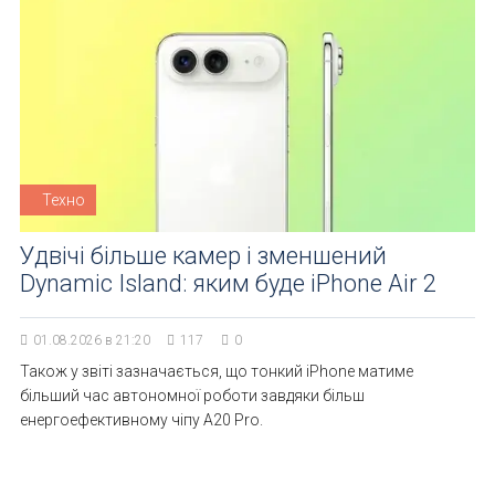
Техно
Удвічі більше камер і зменшений
Dynamic Island: яким буде iPhone Air 2
01.08.2026 в 21:20
117
0
Також у звіті зазначається, що тонкий iPhone матиме
більший час автономної роботи завдяки більш
енергоефективному чіпу A20 Pro.