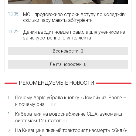
13:35
МОН продовжило строки вступу до коледжів:
скільки часу мають абітурієнти
11:22
Дания вводит новые правила для учеников из-
за искусственного интеллекта
Все новости
Лента новостей
РЕКОМЕНДУЕМЫЕ НОВОСТИ
Почему Apple убрала кнопку «Домой» из iPhone –
1.
и почему она ...
5.0
Кибератаки на водоснабжение США: взломаны
2.
системам 12 штатов
5.0
На Киевщине пьяный тракторист насмерть сбил 6-
3.