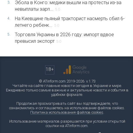
Эбола в Конго: медики вышли на протесты из-за
3.
невыплаты зарп...
5.0
На Киевщине пьяный тракторист насмерть сбил 6-
4.
летнего ребенк...
5.0
Торговля Украины в 2026 году: импорт вдвое
5.
превысил экспорт
5.0
18+
© ATinform.com 2019-2026. v.1.73
Читайте на сайте главные новости сегодня в Украине и мире.
Ежедневно только самые важные и актуальные новости и события в
удобном формате.
Продолжая просматривать сайт вы подтверждаете, что
ознакомились и соглашаетесь на использование файлов cookies.
Политика использования файлов cookies
.
Использование материалов разрешается при условии открытой
ссылки на ATinform.com.