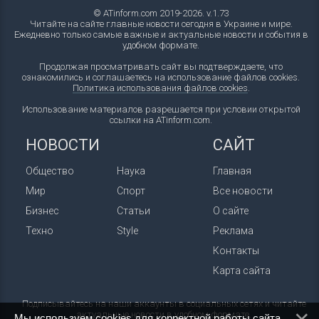
© ATinform.com 2019-2026. v.1.73
Читайте на сайте главные новости сегодня в Украине и мире.
Ежедневно только самые важные и актуальные новости и события в
удобном формате.
Продолжая просматривать сайт вы подтверждаете, что
ознакомились и соглашаетесь на использование файлов cookies.
Политика использования файлов cookies
.
Использование материалов разрешается при условии открытой
ссылки на ATinform.com.
НОВОСТИ
САЙТ
Общество
Наука
Главная
Мир
Спорт
Все новости
Бизнес
Статьи
О сайте
Техно
Style
Реклама
Контакты
Карта сайта
Подписывайтесь на наши аккаунты в социальных сетях и читайте
актуальные новости в удобном формате.
Мы используем cookies для корректной работы сайта.