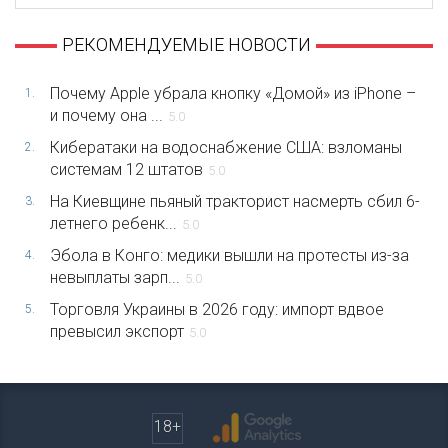
РЕКОМЕНДУЕМЫЕ НОВОСТИ
Почему Apple убрала кнопку «Домой» из iPhone –
1.
и почему она ...
5.0
Кибератаки на водоснабжение США: взломаны
2.
системам 12 штатов
5.0
На Киевщине пьяный тракторист насмерть сбил 6-
3.
летнего ребенк...
5.0
Эбола в Конго: медики вышли на протесты из-за
4.
невыплаты зарп...
5.0
Торговля Украины в 2026 году: импорт вдвое
5.
превысил экспорт
5.0
18+