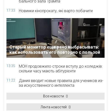
бального зала Трампа
17:33
Новинки кінопрокату, які варто побачити
Старый монитор еще рано выбрасывать:
как использовать его повторно с пользой
13:35
МОН продовжило строки вступу до коледжів:
скільки часу мають абітурієнти
11:22
Дания вводит новые правила для учеников из-
за искусственного интеллекта
Все новости
Лента новостей