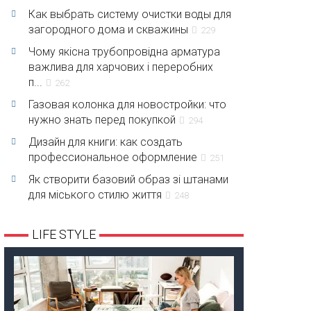
Как выбрать систему очистки воды для
загородного дома и скважины
229
Чому якісна трубопровідна арматура
важлива для харчових і переробних
п...
262
Газовая колонка для новостройки: что
нужно знать перед покупкой
294
Дизайн для книги: как создать
профессиональное оформление
251
Як створити базовий образ зі штанами
для міського стилю життя
248
LIFE STYLE