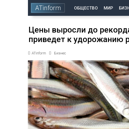
ATinform
ОБЩЕСТВО
МИР
БИЗ
Цены выросли до рекорда
приведет к удорожанию 
ATinform
Бизнес