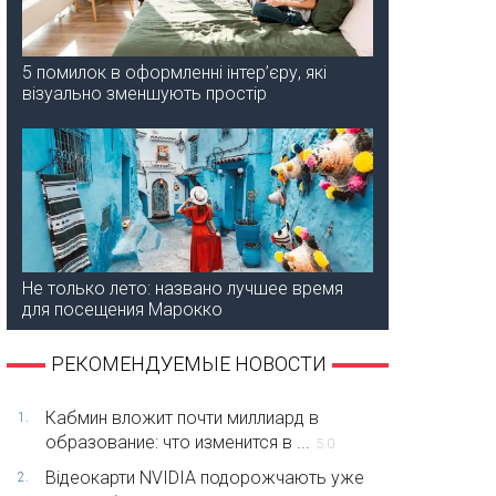
5 помилок в оформленні інтер’єру, які
візуально зменшують простір
Не только лето: названо лучшее время
для посещения Марокко
РЕКОМЕНДУЕМЫЕ НОВОСТИ
Кабмин вложит почти миллиард в
1.
образование: что изменится в ...
5.0
Відеокарти NVIDIA подорожчають уже
2.