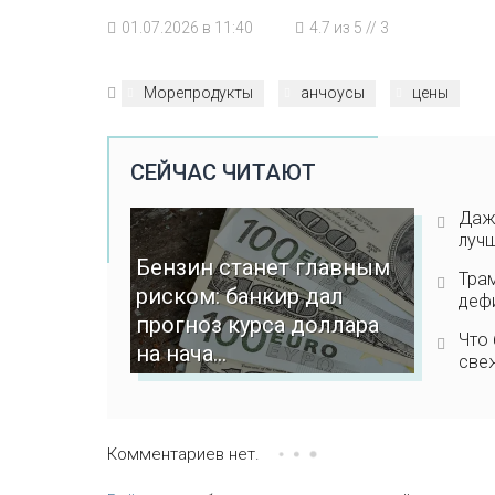
01.07.2026 в 11:40
4.7
из
5
//
3
Морепродукты
анчоусы
цены
СЕЙЧАС ЧИТАЮТ
Даже
лучш
Бензин станет главным
Трам
риском: банкир дал
деф
прогноз курса доллара
Что 
на нача...
све
Комментариев нет.