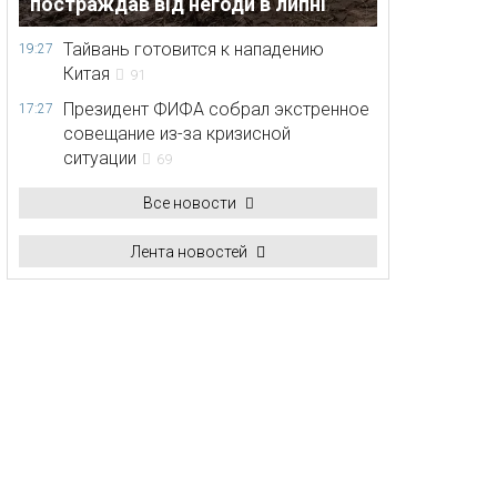
постраждав від негоди в липні
Тайвань готовится к нападению
19:27
Китая
91
Президент ФИФА собрал экстренное
17:27
совещание из-за кризисной
ситуации
69
Все новости
Лента новостей