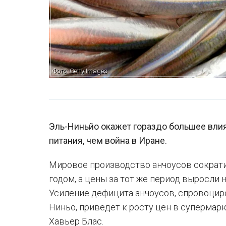
Фото: Getty Images
Эль-Ниньйо окажет гораздо большее вли
питания, чем война в Иране.
Мировое производство анчоусов сократ
годом, а цены за тот же период выросли 
Усиление дефицита анчоусов, спровоцир
Ниньо, приведет к росту цен в супермар
Хавьер Блас.