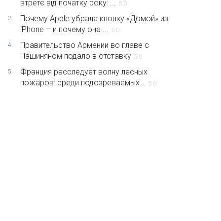
втретє від початку року: ...
5.0
Почему Apple убрала кнопку «Домой» из
3.
iPhone – и почему она ...
5.0
Правительство Армении во главе с
4.
Пашиняном подало в отставку
5.0
Франция расследует волну лесных
5.
пожаров: среди подозреваемых...
5.0