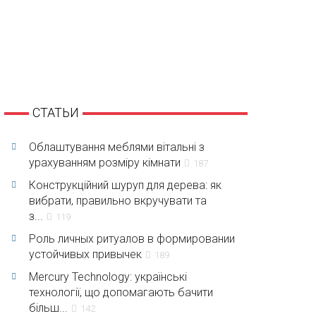
СТАТЬИ
Облаштування меблями вітальні з
урахуванням розміру кімнати
187
Конструкційний шуруп для дерева: як
вибрати, правильно вкручувати та
з...
119
Роль личных ритуалов в формировании
устойчивых привычек
189
Mercury Technology: українські
технології, що допомагають бачити
більш...
142