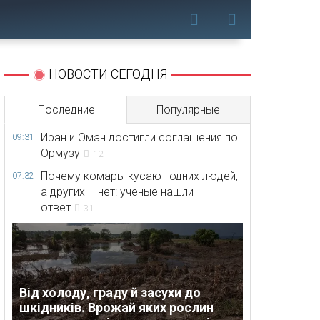
НОВОСТИ СЕГОДНЯ
Последние
Популярные
Иран и Оман достигли соглашения по
09:31
Ормузу
12
Почему комары кусают одних людей,
07:32
а других – нет: ученые нашли
ответ
31
Від холоду, граду й засухи до
шкідників. Врожай яких рослин