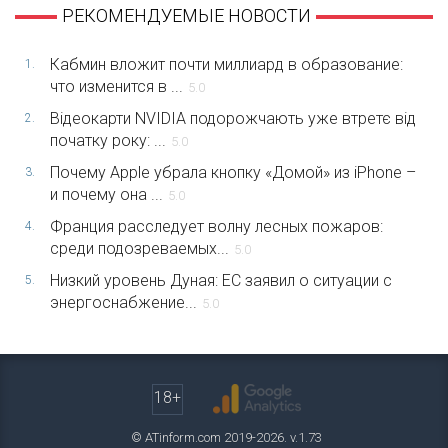
РЕКОМЕНДУЕМЫЕ НОВОСТИ
Кабмин вложит почти миллиард в образование:
1.
что изменится в ...
5.0
Відеокарти NVIDIA подорожчають уже втретє від
2.
початку року: ...
5.0
Почему Apple убрала кнопку «Домой» из iPhone –
3.
и почему она ...
5.0
Франция расследует волну лесных пожаров:
4.
среди подозреваемых...
5.0
Низкий уровень Дуная: ЕС заявил о ситуации с
5.
энергоснабжение...
5.0
18+
© ATinform.com 2019-2026. v.1.73