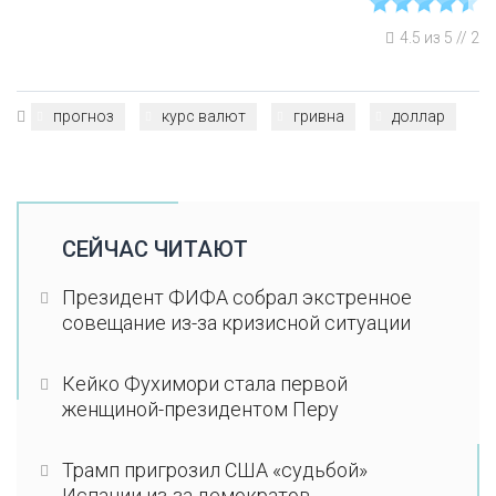
4.5
из
5
//
2
прогноз
курс валют
гривна
доллар
СЕЙЧАС ЧИТАЮТ
Президент ФИФА собрал экстренное
совещание из-за кризисной ситуации
Кейко Фухимори стала первой
женщиной-президентом Перу
Трамп пригрозил США «судьбой»
Испании из-за демократов