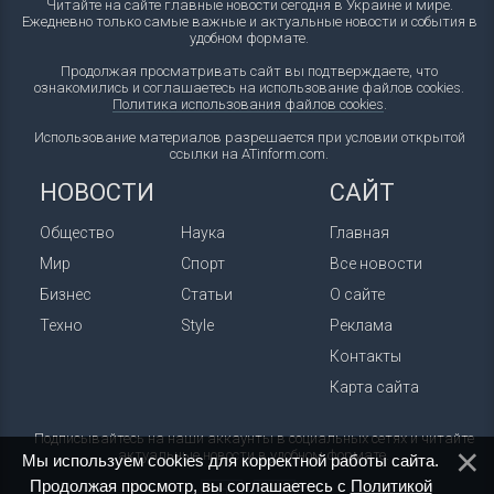
Читайте на сайте главные новости сегодня в Украине и мире.
Ежедневно только самые важные и актуальные новости и события в
удобном формате.
Продолжая просматривать сайт вы подтверждаете, что
ознакомились и соглашаетесь на использование файлов cookies.
Политика использования файлов cookies
.
Использование материалов разрешается при условии открытой
ссылки на ATinform.com.
НОВОСТИ
САЙТ
Общество
Наука
Главная
Мир
Спорт
Все новости
Бизнес
Статьи
О сайте
Техно
Style
Реклама
Контакты
Карта сайта
Подписывайтесь на наши аккаунты в социальных сетях и читайте
актуальные новости в удобном формате.
Мы используем cookies для корректной работы сайта.
Продолжая просмотр, вы соглашаетесь с
Политикой