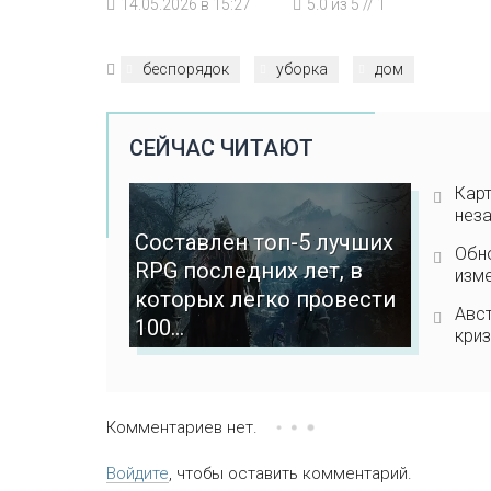
14.05.2026 в 15:27
5.0
из
5
//
1
беспорядок
уборка
дом
СЕЙЧАС ЧИТАЮТ
Карт
неза
Составлен топ-5 лучших
Обно
RPG последних лет, в
изме
которых легко провести
Авс
100...
кри
Комментариев нет.
Войдите
, чтобы оставить комментарий.