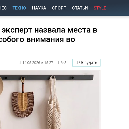
НЕС
ТЕХНО
НАУКА
СПОРТ
СТАТЬИ
STYLE
 эксперт назвала места в
собого внимания во
Обсудить
14.05.2026 в 15:27
643