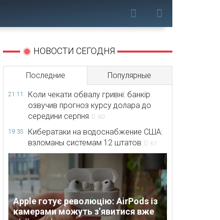
НОВОСТИ СЕГОДНЯ
Последние
Популярные
Коли чекати обвалу гривні: банкір
21:11
озвучив прогноз курсу долара до
середини серпня
60
Кибератаки на водоснабжение США:
19:35
взломаны системам 12 штатов
61
Apple готує революцію: AirPods із
камерами можуть з’явитися вже