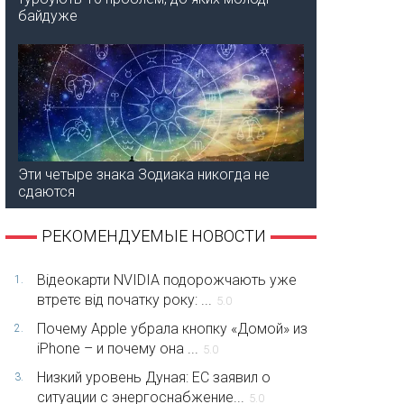
байдуже
Эти четыре знака Зодиака никогда не
сдаются
РЕКОМЕНДУЕМЫЕ НОВОСТИ
Відеокарти NVIDIA подорожчають уже
1.
втретє від початку року: ...
5.0
Почему Apple убрала кнопку «Домой» из
2.
iPhone – и почему она ...
5.0
Низкий уровень Дуная: ЕС заявил о
3.
ситуации с энергоснабжение...
5.0