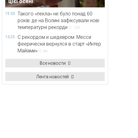
цієї осені
Такого «пекла» не було понад 60
15:33
років: де на Волині зафіксували нові
температурні рекорди
109
С рекордом и шедевром: Месси
13:25
феерически вернулся в старт «Интер
Майами»
84
Все новости
Лента новостей