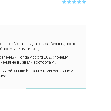
оплю в Україні віддають за безцінь, проте
баром усе зміниться,...
вленный Honda Accord 2027: почему
нения не вызвали восторга у ...
трия обвинила Испанию в миграционном
зисе