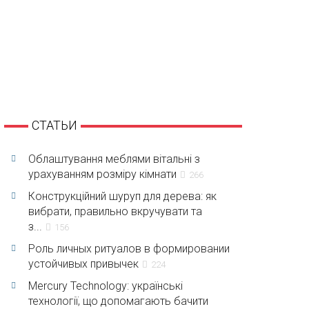
СТАТЬИ
Облаштування меблями вітальні з
урахуванням розміру кімнати
266
Конструкційний шуруп для дерева: як
вибрати, правильно вкручувати та
з...
156
Роль личных ритуалов в формировании
устойчивых привычек
224
Mercury Technology: українські
технології, що допомагають бачити