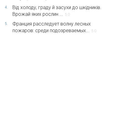
Від холоду, граду й засухи до шкідників.
4.
Врожай яких рослин ...
5.0
Франция расследует волну лесных
5.
пожаров: среди подозреваемых...
5.0