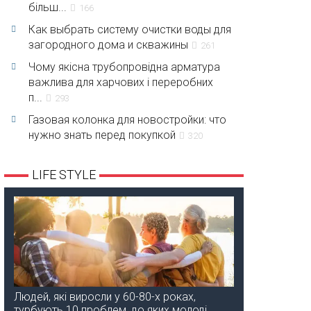
більш...
166
Как выбрать систему очистки воды для
загородного дома и скважины
261
Чому якісна трубопровідна арматура
важлива для харчових і переробних
п...
293
Газовая колонка для новостройки: что
нужно знать перед покупкой
320
LIFE STYLE
Людей, які виросли у 60-80-х роках,
турбують 10 проблем, до яких молоді