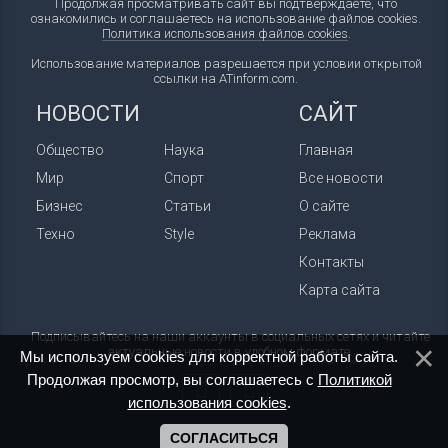
Продолжая просматривать сайт вы подтверждаете, что
ознакомились и соглашаетесь на использование файлов cookies.
Политика использования файлов cookies
.
Использование материалов разрешается при условии открытой
ссылки на ATinform.com.
НОВОСТИ
САЙТ
Общество
Наука
Главная
Мир
Спорт
Все новости
Бизнес
Статьи
О сайте
Техно
Style
Реклама
Контакты
Карта сайта
Подписывайтесь на наши аккаунты в социальных сетях и читайте
актуальные новости в удобном формате.
Мы используем cookies для корректной работы сайта.
Продолжая просмотр, вы соглашаетесь с
Политикой
использования cookies
.
СОГЛАСИТЬСЯ