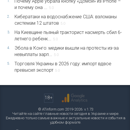
Почему Apple убрала кнопку «Домой» из iPhone –
1.
и почему она ...
5.0
Кибератаки на водоснабжение США: взломаны
2.
системам 12 штатов
5.0
На Киевщине пьяный тракторист насмерть сбил 6-
3.
летнего ребенк...
5.0
Эбола в Конго: медики вышли на протесты из-за
4.
невыплаты зарп...
5.0
Торговля Украины в 2026 году: импорт вдвое
5.
превысил экспорт
5.0
18+
© ATinform.com 2019-2026. v.1.73
Читайте на сайте главные новости сегодня в Украине и мире.
Ежедневно только самые важные и актуальные новости и события в
удобном формате.