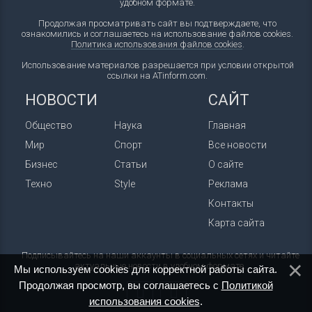
удобном формате.
Продолжая просматривать сайт вы подтверждаете, что
ознакомились и соглашаетесь на использование файлов cookies.
Политика использования файлов cookies
.
Использование материалов разрешается при условии открытой
ссылки на ATinform.com.
НОВОСТИ
САЙТ
Общество
Наука
Главная
Мир
Спорт
Все новости
Бизнес
Статьи
О сайте
Техно
Style
Реклама
Контакты
Карта сайта
Подписывайтесь на наши аккаунты в социальных сетях и читайте
актуальные новости в удобном формате.
Мы используем cookies для корректной работы сайта.
Продолжая просмотр, вы соглашаетесь с
Политикой
использования cookies
.