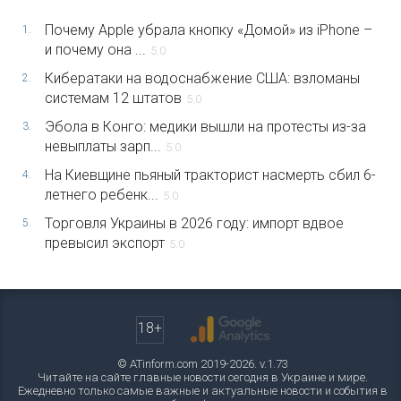
Почему Apple убрала кнопку «Домой» из iPhone –
1.
и почему она ...
5.0
Кибератаки на водоснабжение США: взломаны
2.
системам 12 штатов
5.0
Эбола в Конго: медики вышли на протесты из-за
3.
невыплаты зарп...
5.0
На Киевщине пьяный тракторист насмерть сбил 6-
4.
летнего ребенк...
5.0
Торговля Украины в 2026 году: импорт вдвое
5.
превысил экспорт
5.0
18+
© ATinform.com 2019-2026. v.1.73
Читайте на сайте главные новости сегодня в Украине и мире.
Ежедневно только самые важные и актуальные новости и события в