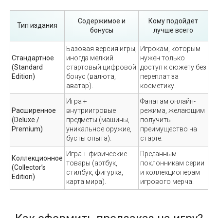
Содержимое и
Кому подойдет
Тип издания
бонусы
лучше всего
Базовая версия игры,
Игрокам, которым
Стандартное
иногда мелкий
нужен только
(Standard
стартовый цифровой
доступ к сюжету без
Edition)
бонус (валюта,
переплат за
аватар).
косметику.
Игра +
Фанатам онлайн-
Расширенное
внутриигровые
режима, желающим
(Deluxe /
предметы (машины,
получить
Premium)
уникальное оружие,
преимущество на
бусты опыта).
старте.
Игра + физические
Преданным
Коллекционное
товары (артбук,
поклонникам серии
(Collector’s
стилбук, фигурка,
и коллекционерам
Edition)
карта мира).
игрового мерча.