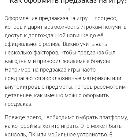
Как оформить предзаказ на игру?
Оформление предзаказа на игру — процесс,
который дарит возможность игрокам получить
доступ к долгожданной новинке до её
официального релиза. Важно учитывать
несколько факторов, чтобы предзаказ был
выгодным и приносил желаемые бонусы.
Например, на предзаказ игры часто
предлагаются эксклюзивные материалы или
внутриигровые предметы. Теперь рассмотрим
детальнее, как именно можно оформить
предзаказ.
Прежде всего, необходимо выбрать платформу,
на которой вы хотите играть. Это может быть
консоль, ПК или мобильное устройство. В