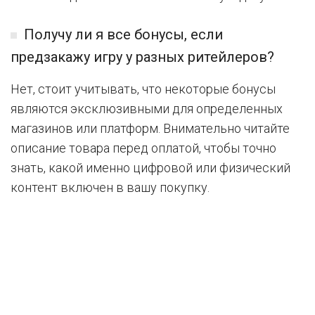
Получу ли я все бонусы, если
предзакажу игру у разных ритейлеров?
Нет, стоит учитывать, что некоторые бонусы
являются эксклюзивными для определенных
магазинов или платформ. Внимательно читайте
описание товара перед оплатой, чтобы точно
знать, какой именно цифровой или физический
контент включен в вашу покупку.