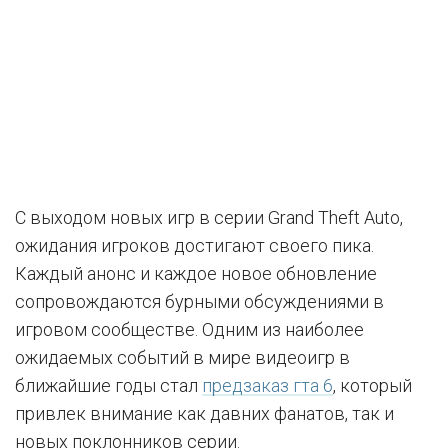
С выходом новых игр в серии Grand Theft Auto,
ожидания игроков достигают своего пика.
Каждый анонс и каждое новое обновление
сопровождаются бурными обсуждениями в
игровом сообществе. Одним из наиболее
ожидаемых событий в мире видеоигр в
ближайшие годы стал
предзаказ гта 6
, который
привлек внимание как давних фанатов, так и
новых поклонников серии.