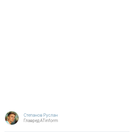
Степанов Руслан
Главред ATinform