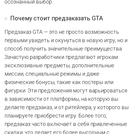
осознанный выбор.
Почему стоит предзаказать GTA
Предзаказ GTA — это не просто возможность
первыми увидеть и окунуться в новую игру, но и
способ получить значительные преимущества.
Зачастую разработчики предлагают игрокам
эксклюзивные предметы, дополнительные
миссии, специальные режимы и даже
физические бонусы, такие как постеры или
фигурки. Эти предложения могут варьироваться
в зависимости от платформы, на которую вы
делаете предзаказ, и от ритейлера, у которого вы
планируете приобрести игру. Более того,
предзаказ часто включает в себя привлеченные
скидки, что делает его более выгодным с