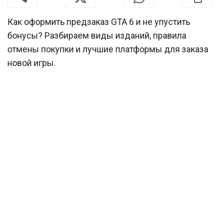
Как оформить предзаказ GTA 6 и не упустить
бонусы? Разбираем виды изданий, правила
отмены покупки и лучшие платформы для заказа
новой игры.