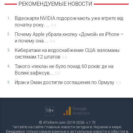
РЕКОМЕНДУЕМЫЕ НОВОСТИ
Відеокарти NVIDIA подорожчають уже втретє від
1.
початку року: ...
5.0
Почему Apple убрала кнопку «Домой» из iPhone –
2.
и почему она ...
5.0
Кибератаки на водоснабжение США: взломаны
3.
системам 12 штатов
5.0
Такого «пекла» не було понад 60 років: де на
4.
Волині зафіксув...
5.0
Иран и Оман достигли соглашения по Ормузу
5.
5.0
18+
© ATinform.com 2019-2026. v.1.73
Читайте на сайте главные новости сегодня в Украине и мире.
Ежедневно только самые важные и актуальные новости и события в