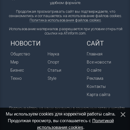
удобном формате.
Продолжая просматривать сайт вы подтверждаете, что
ознакомились и соглашаетесь на использование файлов cookies.
Политика использования файлов cookies
.
Использование материалов разрешается при условии открытой
ссылки на ATinform.com.
НОВОСТИ
САЙТ
Общество
Наука
Главная
Мир
Спорт
Все новости
Бизнес
Статьи
О сайте
Техно
Style
Реклама
Контакты
Карта сайта
Подписывайтесь на наши аккаунты в социальных сетях и читайте
актуальные новости в удобном формате.
Мы используем cookies для корректной работы сайта.
Продолжая просмотр, вы соглашаетесь с
Политикой
использования cookies
.