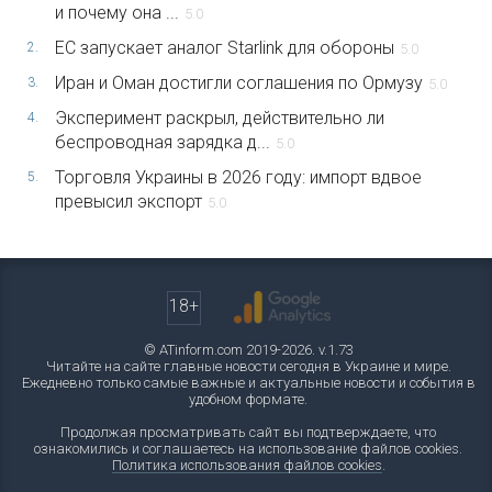
и почему она ...
5.0
ЕС запускает аналог Starlink для обороны
2.
5.0
Иран и Оман достигли соглашения по Ормузу
3.
5.0
Эксперимент раскрыл, действительно ли
4.
беспроводная зарядка д...
5.0
Торговля Украины в 2026 году: импорт вдвое
5.
превысил экспорт
5.0
18+
© ATinform.com 2019-2026. v.1.73
Читайте на сайте главные новости сегодня в Украине и мире.
Ежедневно только самые важные и актуальные новости и события в
удобном формате.
Продолжая просматривать сайт вы подтверждаете, что
ознакомились и соглашаетесь на использование файлов cookies.
Политика использования файлов cookies
.