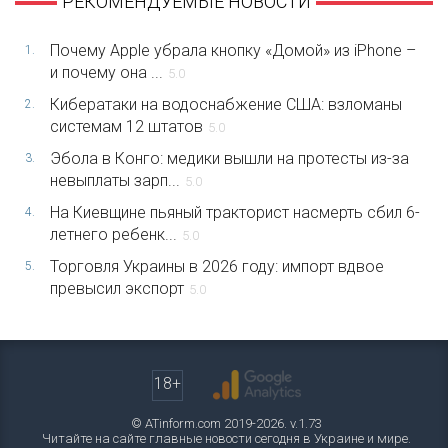
РЕКОМЕНДУЕМЫЕ НОВОСТИ
Почему Apple убрала кнопку «Домой» из iPhone –
1.
и почему она ...
5.0
Кибератаки на водоснабжение США: взломаны
2.
системам 12 штатов
5.0
Эбола в Конго: медики вышли на протесты из-за
3.
невыплаты зарп...
5.0
На Киевщине пьяный тракторист насмерть сбил 6-
4.
летнего ребенк...
5.0
Торговля Украины в 2026 году: импорт вдвое
5.
превысил экспорт
5.0
18+
© ATinform.com 2019-2026. v.1.73
Читайте на сайте главные новости сегодня в Украине и мире.