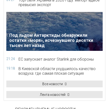
Торговля Украины в 2026 году: импорт вдвое
превысил экспорт
Под льдом Антарктиды обнаружили
остатки «моря», исчезнувшего десятки
тысяч лет назад
21:24
ЕС запускает аналог Starlink для обороны
19:18
В Киевской области ухудшилось качество
воздуха: где самая плохая ситуация
Все новости
Лента новостей