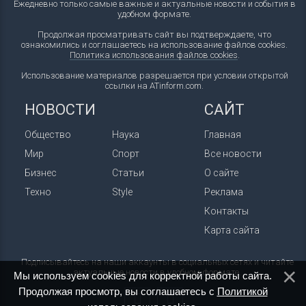
Ежедневно только самые важные и актуальные новости и события в
удобном формате.
Продолжая просматривать сайт вы подтверждаете, что
ознакомились и соглашаетесь на использование файлов cookies.
Политика использования файлов cookies
.
Использование материалов разрешается при условии открытой
ссылки на ATinform.com.
НОВОСТИ
САЙТ
Общество
Наука
Главная
Мир
Спорт
Все новости
Бизнес
Статьи
О сайте
Техно
Style
Реклама
Контакты
Карта сайта
Подписывайтесь на наши аккаунты в социальных сетях и читайте
актуальные новости в удобном формате.
Мы используем cookies для корректной работы сайта.
Продолжая просмотр, вы соглашаетесь с
Политикой