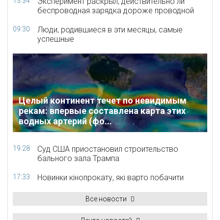
13:34
Эксперимент раскрыл, действительно ли
беспроводная зарядка дороже проводной
09:30
Люди, родившиеся в эти месяцы, самые
успешные
Целый континент течет по невидимым
рекам: впервые составлена карта этих
водных артерий (фо...
19:28
Суд США приостановил строительство
бального зала Трампа
17:33
Новинки кінопрокату, які варто побачити
Все новости