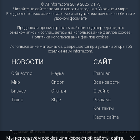
© ATinform.com 2019-2026. v.1.73
Читайте на сайте главные новости сегодня в Украине и мире.
Ежедневно только самые важные и актуальные новости и события в
удобном формате.
Продолжая просматривать сайт вы подтверждаете, что
ознакомились и соглашаетесь на использование файлов cookies.
Политика использования файлов cookies
.
Использование материалов разрешается при условии открытой
ссылки на ATinform.com.
НОВОСТИ
САЙТ
Общество
Наука
Главная
Мир
Спорт
Все новости
Бизнес
Статьи
О сайте
Техно
Style
Реклама
Контакты
Карта сайта
Подписывайтесь на наши аккаунты в социальных сетях и читайте
актуальные новости в удобном формате.
Мы используем cookies для корректной работы сайта.