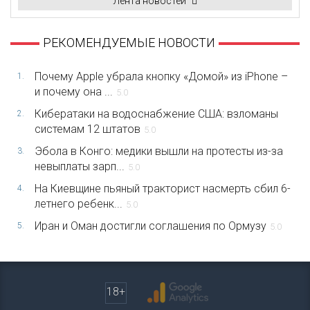
Лента новостей
РЕКОМЕНДУЕМЫЕ НОВОСТИ
Почему Apple убрала кнопку «Домой» из iPhone –
1.
и почему она ...
5.0
Кибератаки на водоснабжение США: взломаны
2.
системам 12 штатов
5.0
Эбола в Конго: медики вышли на протесты из-за
3.
невыплаты зарп...
5.0
На Киевщине пьяный тракторист насмерть сбил 6-
4.
летнего ребенк...
5.0
Иран и Оман достигли соглашения по Ормузу
5.
5.0
18+