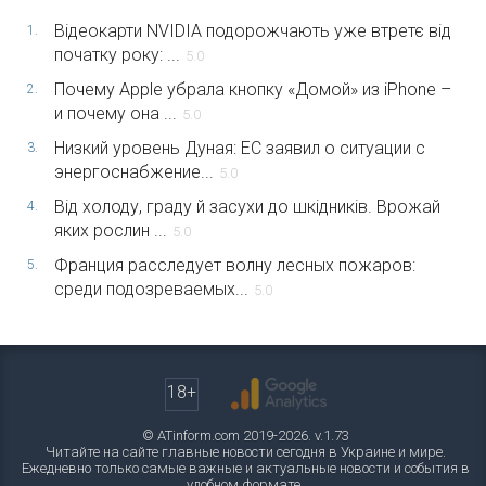
Відеокарти NVIDIA подорожчають уже втретє від
1.
початку року: ...
5.0
Почему Apple убрала кнопку «Домой» из iPhone –
2.
и почему она ...
5.0
Низкий уровень Дуная: ЕС заявил о ситуации с
3.
энергоснабжение...
5.0
Від холоду, граду й засухи до шкідників. Врожай
4.
яких рослин ...
5.0
Франция расследует волну лесных пожаров:
5.
среди подозреваемых...
5.0
18+
© ATinform.com 2019-2026. v.1.73
Читайте на сайте главные новости сегодня в Украине и мире.
Ежедневно только самые важные и актуальные новости и события в
удобном формате.