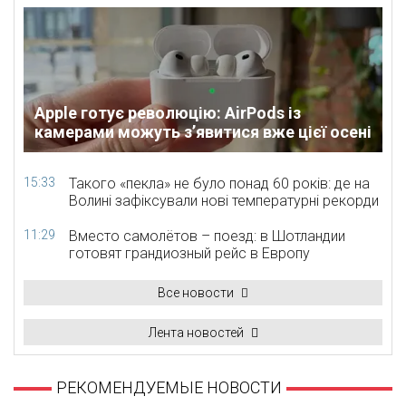
Apple готує революцію: AirPods із
камерами можуть з’явитися вже цієї осені
15:33
Такого «пекла» не було понад 60 років: де на
Волині зафіксували нові температурні рекорди
11:29
Вместо самолётов – поезд: в Шотландии
готовят грандиозный рейс в Европу
Все новости
Лента новостей
РЕКОМЕНДУЕМЫЕ НОВОСТИ