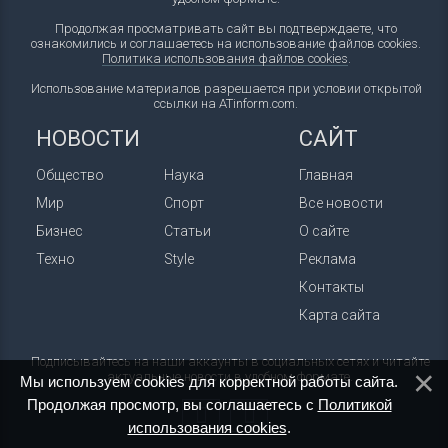
Продолжая просматривать сайт вы подтверждаете, что
ознакомились и соглашаетесь на использование файлов cookies.
Политика использования файлов cookies
.
Использование материалов разрешается при условии открытой
ссылки на ATinform.com.
НОВОСТИ
САЙТ
Общество
Наука
Главная
Мир
Спорт
Все новости
Бизнес
Статьи
О сайте
Техно
Style
Реклама
Контакты
Карта сайта
Подписывайтесь на наши аккаунты в социальных сетях и читайте
актуальные новости в удобном формате.
Мы используем cookies для корректной работы сайта.
Продолжая просмотр, вы соглашаетесь с
Политикой
использования cookies
.