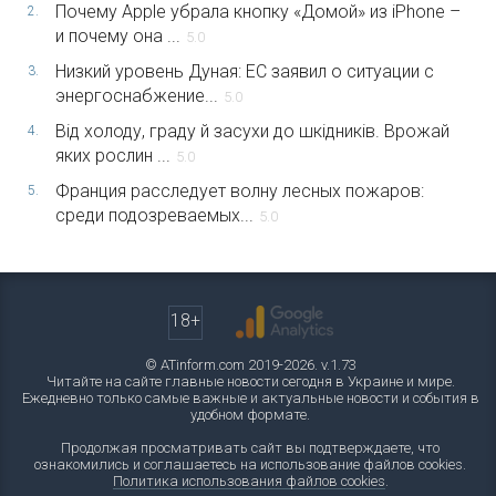
Почему Apple убрала кнопку «Домой» из iPhone –
2.
и почему она ...
5.0
Низкий уровень Дуная: ЕС заявил о ситуации с
3.
энергоснабжение...
5.0
Від холоду, граду й засухи до шкідників. Врожай
4.
яких рослин ...
5.0
Франция расследует волну лесных пожаров:
5.
среди подозреваемых...
5.0
18+
© ATinform.com 2019-2026. v.1.73
Читайте на сайте главные новости сегодня в Украине и мире.
Ежедневно только самые важные и актуальные новости и события в
удобном формате.
Продолжая просматривать сайт вы подтверждаете, что
ознакомились и соглашаетесь на использование файлов cookies.
Политика использования файлов cookies
.