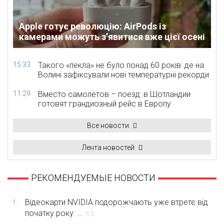
Apple готує революцію: AirPods із
камерами можуть з’явитися вже цієї осені
15:33
Такого «пекла» не було понад 60 років: де на
Волині зафіксували нові температурні рекорди
11:29
Вместо самолётов – поезд: в Шотландии
готовят грандиозный рейс в Европу
Все новости
Лента новостей
РЕКОМЕНДУЕМЫЕ НОВОСТИ
Відеокарти NVIDIA подорожчають уже втретє від
1.
початку року: ...
5.0