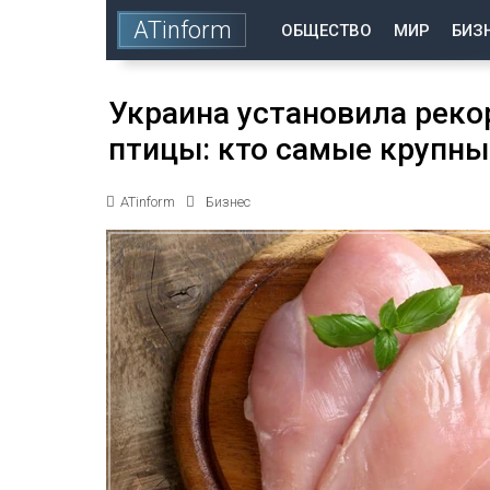
ATinform
ОБЩЕСТВО
МИР
БИЗ
Украина установила реко
птицы: кто самые крупны
ATinform
Бизнес