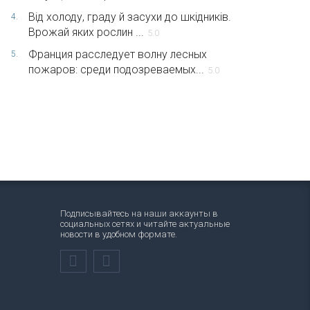
Від холоду, граду й засухи до шкідників.
4.
Врожай яких рослин ...
5.0
Франция расследует волну лесных
5.
пожаров: среди подозреваемых...
5.0
Подписывайтесь на наши аккаунты в
социальных сетях и читайте актуальные
новости в удобном формате.