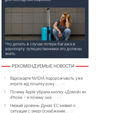
Что делать в случае потери багажа в
аэропорту: путешественники это должны
знать
РЕКОМЕНДУЕМЫЕ НОВОСТИ
Відеокарти NVIDIA подорожчають уже
1.
втретє від початку року: ...
5.0
Почему Apple убрала кнопку «Домой» из
2.
iPhone – и почему она ...
5.0
Низкий уровень Дуная: ЕС заявил о
3.
ситуации с энергоснабжение...
5.0