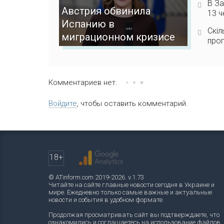
В За
Австрия обвинила
13 ч
Испанию в
Скіл
миграционном кризисе
прог
Комментариев нет.
Войдите
, чтобы оставить комментарий.
18+
© ATinform.com 2019-2026. v.1.73
Читайте на сайте главные новости сегодня в Украине и
мире. Ежедневно только самые важные и актуальные
новости и события в удобном формате.
Продолжая просматривать сайт вы подтверждаете, что
ознакомились и соглашаетесь на использование файлов