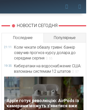
НОВОСТИ СЕГОДНЯ
Последние
Популярные
Коли чекати обвалу гривні: банкір
21:11
озвучив прогноз курсу долара до
середини серпня
55
Кибератаки на водоснабжение США:
19:35
взломаны системам 12 штатов
57
Apple готує революцію: AirPods із
камерами можуть з’явитися вже