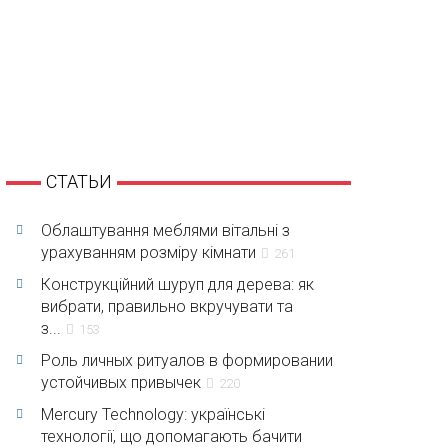
СТАТЬИ
Облаштування меблями вітальні з
урахуванням розміру кімнати
261
Конструкційний шуруп для дерева: як
вибрати, правильно вкручувати та
з...
153
Роль личных ритуалов в формировании
устойчивых привычек
220
Mercury Technology: українські
технології, що допомагають бачити