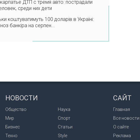
карпатье ДТП с тремя авто: пострадали
еловек, среди них дети
ьки коштуватимуть 100 доларів в Україні:
ноз банкіра на серпен...
НОВОСТИ
САЙТ
Общество
Наука
Главная
Мир
Спорт
Все новости
Бизнес
Статьи
О сайте
Техно
Style
Реклама