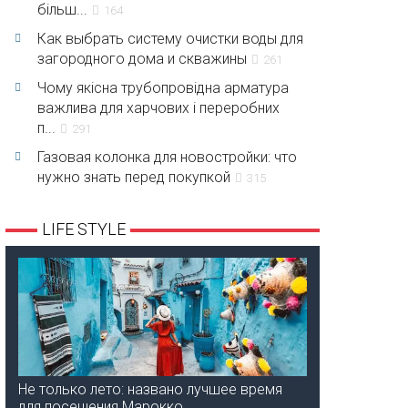
більш...
164
Как выбрать систему очистки воды для
загородного дома и скважины
261
Чому якісна трубопровідна арматура
важлива для харчових і переробних
п...
291
Газовая колонка для новостройки: что
нужно знать перед покупкой
315
LIFE STYLE
Не только лето: названо лучшее время
для посещения Марокко