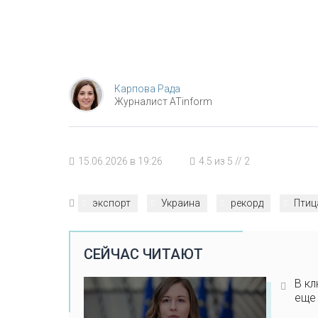
Карпова Рада
Журналист ATinform
15.06.2026 в 19:26
4.5
из
5
//
2
экспорт
Украина
рекорд
Птиц
СЕЙЧАС ЧИТАЮТ
В кл
еще 