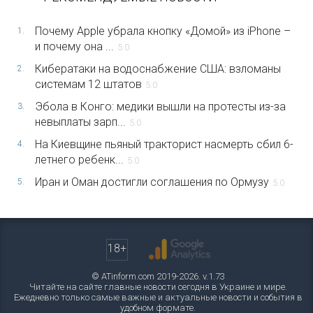
Почему Apple убрала кнопку «Домой» из iPhone –
1.
и почему она ...
5.0
Кибератаки на водоснабжение США: взломаны
2.
системам 12 штатов
5.0
Эбола в Конго: медики вышли на протесты из-за
3.
невыплаты зарп...
5.0
На Киевщине пьяный тракторист насмерть сбил 6-
4.
летнего ребенк...
5.0
Иран и Оман достигли соглашения по Ормузу
5.
5.0
18+
© ATinform.com 2019-2026. v.1.73
Читайте на сайте главные новости сегодня в Украине и мире.
Ежедневно только самые важные и актуальные новости и события в
удобном формате.