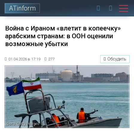
ATinform
Война с Ираном «влетит в копеечку»
арабским странам: в ООН оценили
возможные убытки
Обсудить
01.04.2026 в 17:19
277
Фото: Getty Images