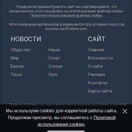
Продолжая просматривать сайт вы подтверждаете, что
ознакомились и соглашаетесь на использование файлов cookies.
Политика использования файлов cookies
.
Использование материалов разрешается при условии открытой
ссылки на ATinform.com.
НОВОСТИ
САЙТ
Общество
Наука
Главная
Мир
Спорт
Все новости
Бизнес
Статьи
О сайте
Техно
Style
Реклама
Контакты
Карта сайта
Подписывайтесь на наши аккаунты в социальных сетях и читайте
актуальные новости в удобном формате.
Мы используем cookies для корректной работы сайта.
Продолжая просмотр, вы соглашаетесь с
Политикой
использования cookies
.