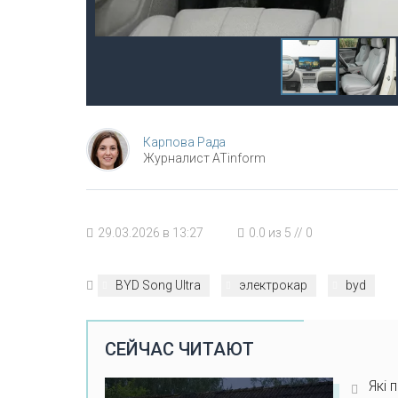
Карпова Рада
Журналист ATinform
29.03.2026 в 13:27
0.0
из
5
//
0
BYD Song Ultra
электрокар
byd
СЕЙЧАС ЧИТАЮТ
Які 