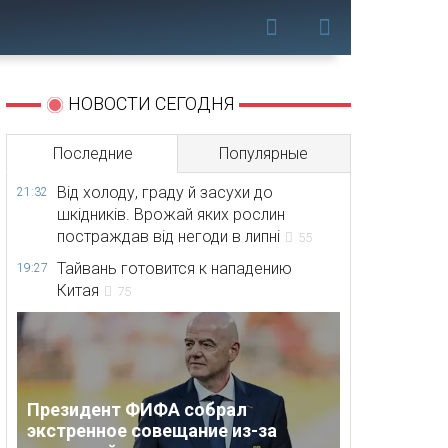
НОВОСТИ СЕГОДНЯ
Последние
Популярные
Від холоду, граду й засухи до
21:32
шкідників. Врожай яких рослин
постраждав від негоди в липні
55
Тайвань готовится к нападению
19:27
Китая
75
Президент ФИФА собрал
экстренное совещание из-за