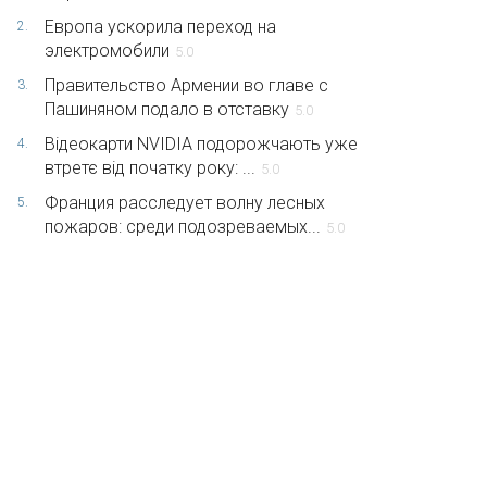
Европа ускорила переход на
2.
электромобили
5.0
Правительство Армении во главе с
3.
Пашиняном подало в отставку
5.0
Відеокарти NVIDIA подорожчають уже
4.
втретє від початку року: ...
5.0
Франция расследует волну лесных
5.
пожаров: среди подозреваемых...
5.0