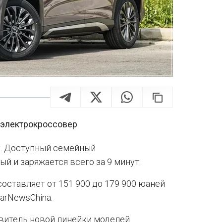
й электрокроссовер
у. Доступный семейный
й и заряжается всего за 9 минут.
составляет от 151 900 до 179 900 юаней
CarNewsChina.
авитель новой линейки моделей