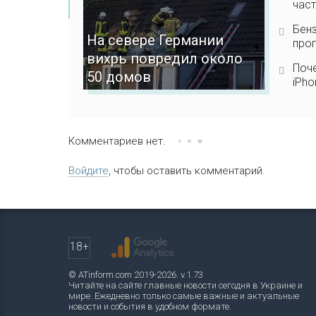
част
Бенз
На севере Германии
прог
вихрь повредил около
Поче
50 домов
iPho
Комментариев нет.
Войдите
, чтобы оставить комментарий.
18+
© ATinform.com 2019-2026. v.1.73
Читайте на сайте главные новости сегодня в Украине и
мире. Ежедневно только самые важные и актуальные
новости и события в удобном формате.