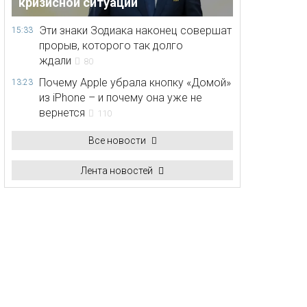
кризисной ситуации
Эти знаки Зодиака наконец совершат
15:33
прорыв, которого так долго
ждали
80
Почему Apple убрала кнопку «Домой»
13:23
из iPhone – и почему она уже не
вернется
110
Все новости
Лента новостей