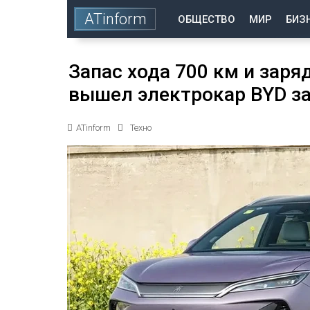
ATinform
ОБЩЕСТВО
МИР
БИЗ
Запас хода 700 км и заря
вышел электрокар BYD за
ATinform
Техно