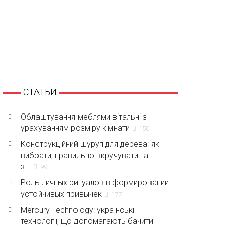
СТАТЬИ
Облаштування меблями вітальні з
урахуванням розміру кімнати
150
Конструкційний шуруп для дерева: як
вибрати, правильно вкручувати та
з...
99
Роль личных ритуалов в формировании
устойчивых привычек
177
Mercury Technology: українські
технології, що допомагають бачити