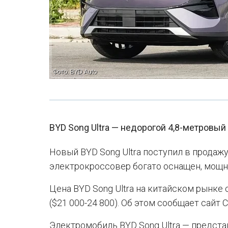
Фото: BYD Auto
BYD Song Ultra — недорогой 4,8-метровы
Новый BYD Song Ultra поступил в продаж
электрокроссовер богато оснащен, мощны
Цена BYD Song Ultra на китайском рынке 
($21 000-24 800). Об этом сообщает сайт 
Электромобиль BYD Song Ultra — предст