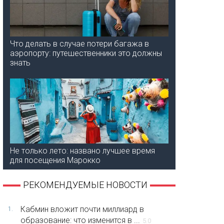
Что делать в случае потери багажа в
аэропорту: путешественники это должны
знать
Не только лето: названо лучшее время
для посещения Марокко
РЕКОМЕНДУЕМЫЕ НОВОСТИ
Кабмин вложит почти миллиард в
1.
образование: что изменится в ...
5.0