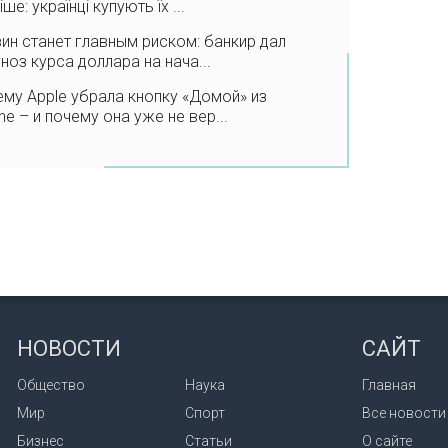
іше: українці купують їх ...
ин станет главным риском: банкир дал
ноз курса доллара на нача...
му Apple убрала кнопку «Домой» из
ne – и почему она уже не вер...
НОВОСТИ
САЙТ
Общество
Наука
Главная
Мир
Спорт
Все новости
Бизнес
Статьи
О сайте