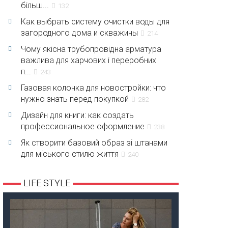
більш...
132
Как выбрать систему очистки воды для
загородного дома и скважины
214
Чому якісна трубопровідна арматура
важлива для харчових і переробних
п...
243
Газовая колонка для новостройки: что
нужно знать перед покупкой
282
Дизайн для книги: как создать
профессиональное оформление
238
Як створити базовий образ зі штанами
для міського стилю життя
240
LIFE STYLE