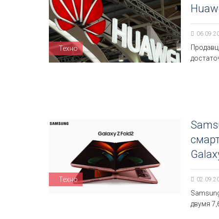
Huawe
06.09.2
Продавц
Техно
достато
Sams
смарт
Galax
Техно
02.09.2
Samsung
двумя 7