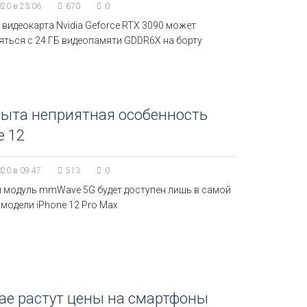
020 в 23:06
670
0
видеокарта Nvidia Geforce RTX 3090 может
яться с 24 ГБ видеопамяти GDDR6X на борту
рыта неприятная особенность
e 12
020 в 09:47
513
0
 модуль mmWave 5G будет доступен лишь в самой
модели iPhone 12 Pro Max
ае растут цены на смартфоны