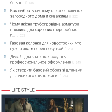
більш...
135
Как выбрать систему очистки воды для
загородного дома и скважины
222
Чому якісна трубопровідна арматура
важлива для харчових і переробних
п...
252
Газовая колонка для новостройки: что
нужно знать перед покупкой
283
Дизайн для книги: как создать
профессиональное оформление
245
Як створити базовий образ зі штанами
для міського стилю життя
244
LIFE STYLE