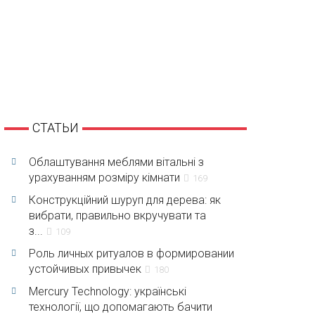
СТАТЬИ
Облаштування меблями вітальні з
урахуванням розміру кімнати
169
Конструкційний шуруп для дерева: як
вибрати, правильно вкручувати та
з...
109
Роль личных ритуалов в формировании
устойчивых привычек
180
Mercury Technology: українські
технології, що допомагають бачити