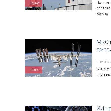
По замыс
Техно
доставля
Землю.
МКС г
амер
12.09.2
BRICSat
Техно
спутник.
ИИ на