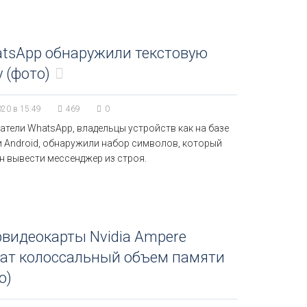
atsApp обнаружили текстовую
 (фото)
020 в 15:49
469
0
атели WhatsApp, владельцы устройств как на базе
 и Android, обнаружили набор символов, который
н вывести мессенджер из строя.
видеокарты Nvidia Ampere
чат колоссальный объем памяти
о)