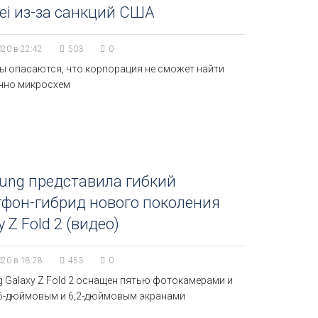
i из-за санкций США
020 в 22:42
503
0
ы опасаются, что корпорация не сможет найти
чно микросхем
ung представила гибкий
фон-гибрид нового поколения
y Z Fold 2 (видео)
020 в 18:28
453
0
 Galaxy Z Fold 2 оснащен пятью фотокамерами и
,6-дюймовым и 6,2-дюймовым экранами