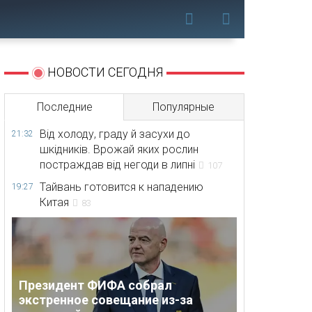
НОВОСТИ СЕГОДНЯ
Последние
Популярные
Від холоду, граду й засухи до
21:32
шкідників. Врожай яких рослин
постраждав від негоди в липні
107
Тайвань готовится к нападению
19:27
Китая
83
Президент ФИФА собрал
экстренное совещание из-за