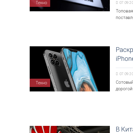
Техно
07.09.2
Топовая 
поставл
Раск
iPhon
07.09.2
Сотовый
Техно
дорогой 
В Кит