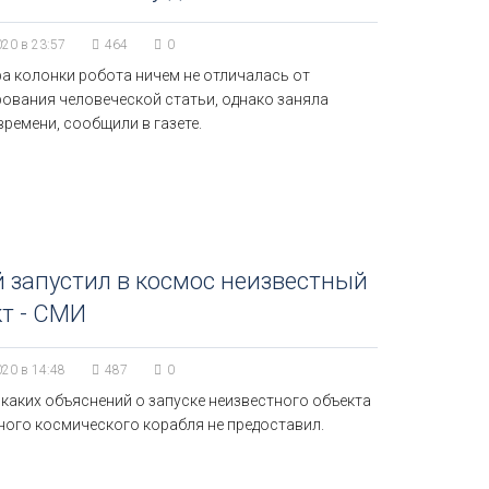
020 в 23:57
464
0
ра колонки робота ничем не отличалась от
рования человеческой статьи, однако заняла
ремени, сообщили в газете.
 запустил в космос неизвестный
т - СМИ
020 в 14:48
487
0
каких объяснений о запуске неизвестного объекта
ного космического корабля не предоставил.