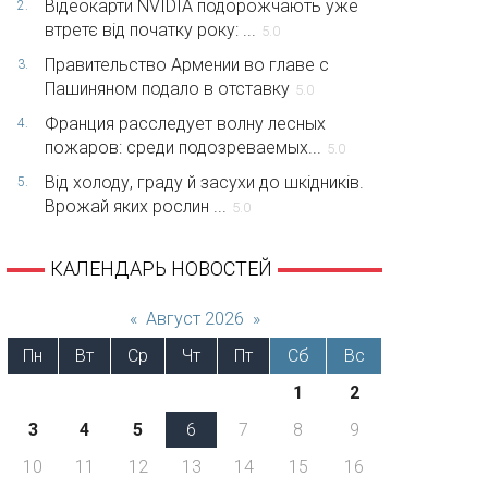
Відеокарти NVIDIA подорожчають уже
2.
втретє від початку року: ...
5.0
Правительство Армении во главе с
3.
Пашиняном подало в отставку
5.0
Франция расследует волну лесных
4.
пожаров: среди подозреваемых...
5.0
Від холоду, граду й засухи до шкідників.
5.
Врожай яких рослин ...
5.0
КАЛЕНДАРЬ НОВОСТЕЙ
«
Август 2026
»
Пн
Вт
Ср
Чт
Пт
Сб
Вс
1
2
3
4
5
6
7
8
9
10
11
12
13
14
15
16