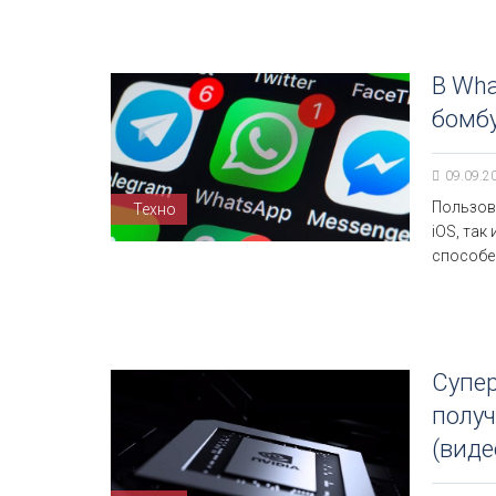
В Wh
бомбу
09.09.2
Пользов
Техно
iOS, так
способе
Супер
полу
(виде