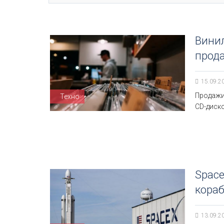
Вини
прод
15.09.2
Продажи
Техно
CD-диско
Space
кораб
13.09.2