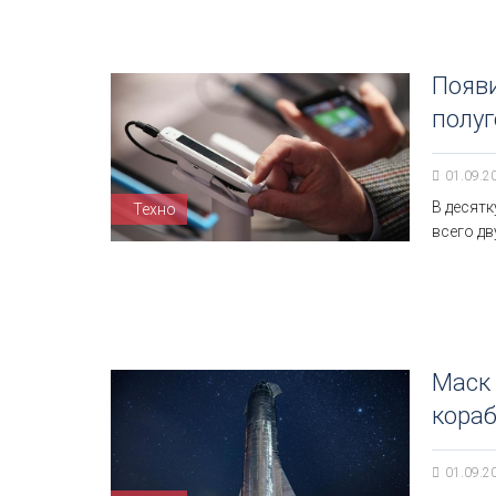
Появи
полуг
01.09.2
В десят
Техно
всего дв
Маск 
кораб
01.09.2