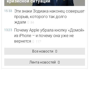
кризисной ситуации
Эти знаки Зодиака наконец совершат
15:33
прорыв, которого так долго
ждали
84
Почему Apple убрала кнопку «Домой»
13:23
из iPhone – и почему она уже не
вернется
117
Все новости
Лента новостей