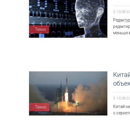
10.09.2
Редакту
редакти
Техно
меньше в
Китай
объек
10.09.2
Китай ни
Техно
с серкет