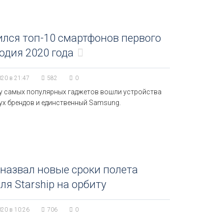
лся топ-10 смартфонов первого
одия 2020 года
020 в 21:47
582
0
ку самых популярных гаджетов вошли устройства
ух брендов и единственный Samsung.
назвал новые сроки полета
ля Starship на орбиту
020 в 10:26
706
0