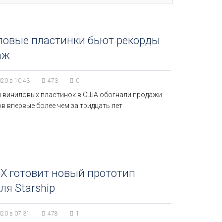
ловые пластинки бьют рекорды
аж
020 в 10:43
473
0
 виниловых пластинок в США обогнали продажи
в впервые более чем за тридцать лет.
X готовит новый прототип
ля Starship
020 в 07:31
478
1