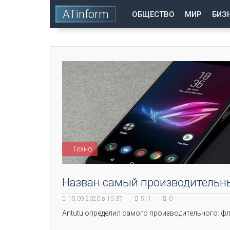
ATinform
ОБЩЕСТВО
МИР
БИЗ
Техно
Назван самый производительн
15.09.2020 в 15:37
511
0
Аntutu определил самого производительного: фл