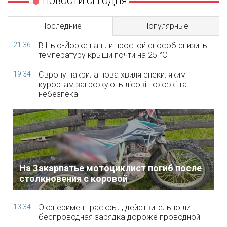
НОВОСТИ СЕГОДНЯ
Последние
Популярные
21:36
В Нью-Йорке нашли простой способ снизить
температуру крыши почти на 25 °C
19:34
Європу накрила нова хвиля спеки: яким
курортам загрожують лісові пожежі та
небезпека
На Закарпатье мотоциклист погиб после
столкновения с коровой
13:34
Эксперимент раскрыл, действительно ли
беспроводная зарядка дороже проводной