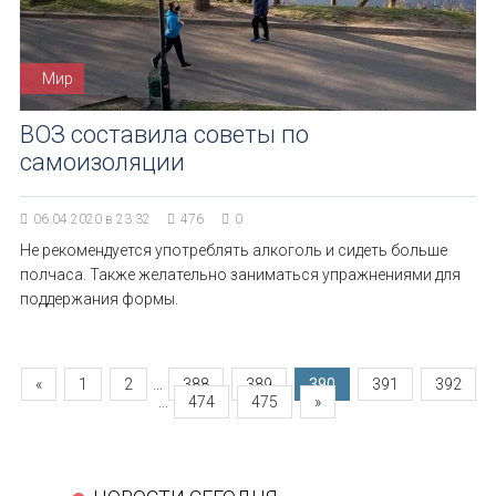
Мир
ВОЗ составила советы по
самоизоляции
06.04.2020 в 23:32
476
0
Не рекомендуется употреблять алкоголь и сидеть больше
полчаса. Также желательно заниматься упражнениями для
поддержания формы.
«
1
2
...
388
389
390
391
392
...
474
475
»