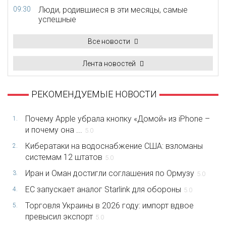
09:30
Люди, родившиеся в эти месяцы, самые
успешные
Все новости
Лента новостей
РЕКОМЕНДУЕМЫЕ НОВОСТИ
Почему Apple убрала кнопку «Домой» из iPhone –
1.
и почему она ...
5.0
Кибератаки на водоснабжение США: взломаны
2.
системам 12 штатов
5.0
Иран и Оман достигли соглашения по Ормузу
3.
5.0
ЕС запускает аналог Starlink для обороны
4.
5.0
Торговля Украины в 2026 году: импорт вдвое
5.
превысил экспорт
5.0