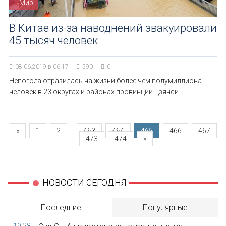
Мир
В Китае из-за наводнений эвакуировали
45 тысяч человек
08.06.2019 в 06:17
590
0
Непогода отразилась на жизни более чем полумиллиона
человек в 23 округах и районах провинции Цзянси.
«
1
2
...
463
464
465
466
467
...
473
474
»
НОВОСТИ СЕГОДНЯ
Последние
Популярные