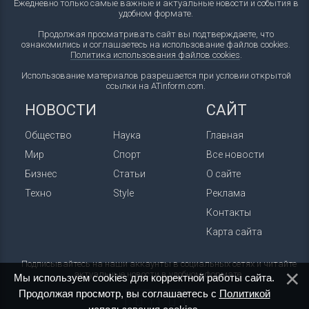
Ежедневно только самые важные и актуальные новости и события в
удобном формате.
Продолжая просматривать сайт вы подтверждаете, что
ознакомились и соглашаетесь на использование файлов cookies.
Политика использования файлов cookies
.
Использование материалов разрешается при условии открытой
ссылки на ATinform.com.
НОВОСТИ
САЙТ
Общество
Наука
Главная
Мир
Спорт
Все новости
Бизнес
Статьи
О сайте
Техно
Style
Реклама
Контакты
Карта сайта
Подписывайтесь на наши аккаунты в социальных сетях и читайте
актуальные новости в удобном формате.
Мы используем cookies для корректной работы сайта.
Продолжая просмотр, вы соглашаетесь с
Политикой