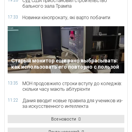
19:28
Суд США приостановил строительство
бального зала Трампа
17:33
Новинки кінопрокату, які варто побачити
Старый монитор еще рано выбрасывать:
как использовать его повторно с пользой
13:35
МОН продовжило строки вступу до коледжів:
скільки часу мають абітурієнти
11:22
Дания вводит новые правила для учеников из-
за искусственного интеллекта
Все новости