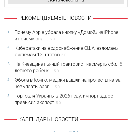
Лента новостей
РЕКОМЕНДУЕМЫЕ НОВОСТИ
Почему Apple убрала кнопку «Домой» из iPhone –
1.
и почему она ...
5.0
Кибератаки на водоснабжение США: взломаны
2.
системам 12 штатов
5.0
На Киевщине пьяный тракторист насмерть сбил 6-
3.
летнего ребенк...
5.0
Эбола в Конго: медики вышли на протесты из-за
4.
невыплаты зарп...
5.0
Торговля Украины в 2026 году: импорт вдвое
5.
превысил экспорт
5.0
КАЛЕНДАРЬ НОВОСТЕЙ