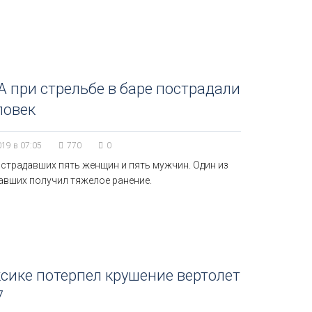
 при стрельбе в баре пострадали
ловек
019 в 07:05
770
0
острадавших пять женщин и пять мужчин. Один из
авших получил тяжелое ранение.
сике потерпел крушение вертолет
7