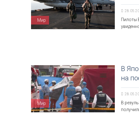
28.05.2
Пилоты 
Мир
увиденн
В Япо
на по
28.05.2
В резуль
Мир
получили