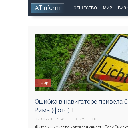
ATinform
ОБЩЕСТВО
МИР
БИЗ
Мир
Ошибка в навигаторе привела 
Рима (фото)
29.05.2019 в 04:30
652
0
Житель Ньюкасла надеялся увидеть Папу Римско