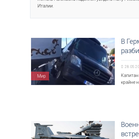
Италии.
В Гер
разби
28.05.2
Капитан
Мир
крайне 
Военн
встре