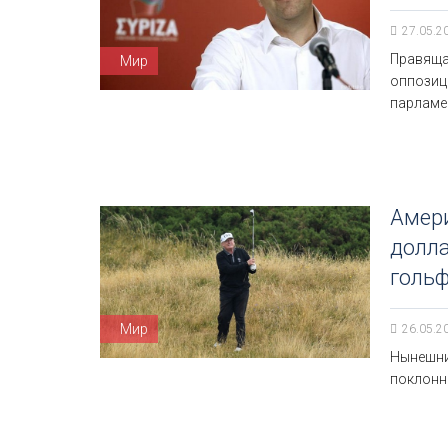
27.05.2
Правяща
Мир
оппозиц
парламе
Амер
долла
голь
Мир
26.05.2
Нынешни
поклонн