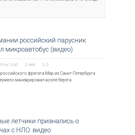
мании российский парусник
л микроавтобус (видео)
019 в 13:42
664
0
 российского фрегата Мир из Санкт-Петербурга
неумело маневрировал возле берега.
ые летчики признались о
чах с НЛО: видео