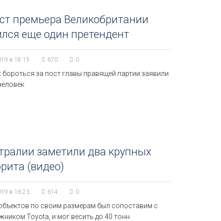
ст премьера Великобритании
лся еще один претендент
019 в 18:15
670
0
х бороться за пост главы правящей партии заявили
человек
тралии заметили два крупных
рита (видео)
019 в 16:23
614
0
 объектов по своим размерам был сопоставим с
ником Toyota, и мог весить до 40 тонн.