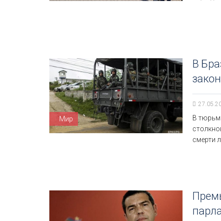
В Бра
закон
27.05.2
В тюрьм
Мир
столкно
смерти 
Премь
парл