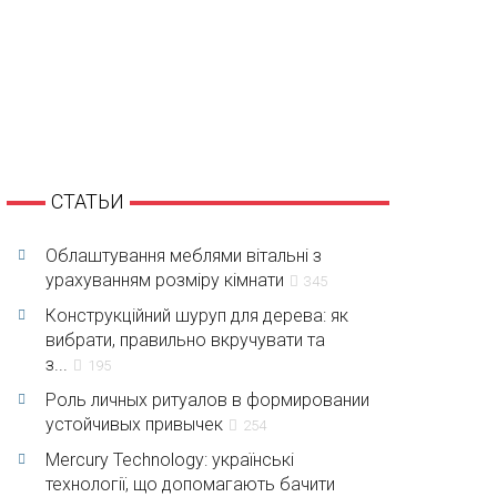
СТАТЬИ
Облаштування меблями вітальні з
урахуванням розміру кімнати
345
Конструкційний шуруп для дерева: як
вибрати, правильно вкручувати та
з...
195
Роль личных ритуалов в формировании
устойчивых привычек
254
Mercury Technology: українські
технології, що допомагають бачити