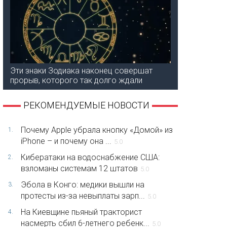
Эти знаки Зодиака наконец совершат
прорыв, которого так долго ждали
РЕКОМЕНДУЕМЫЕ НОВОСТИ
Почему Apple убрала кнопку «Домой» из
1.
iPhone – и почему она ...
5.0
Кибератаки на водоснабжение США:
2.
взломаны системам 12 штатов
5.0
Эбола в Конго: медики вышли на
3.
протесты из-за невыплаты зарп...
5.0
На Киевщине пьяный тракторист
4.
насмерть сбил 6-летнего ребенк...
5.0