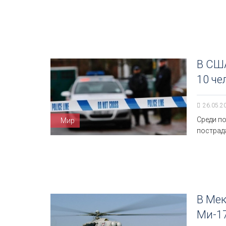
В США
10 че
26.05.2
Среди п
Мир
пострад
В Мек
Ми-1