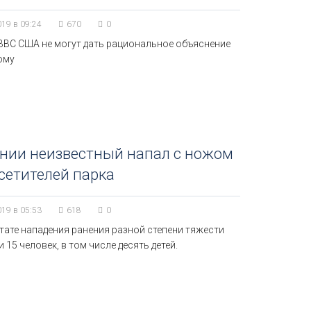
019 в 09:24
670
0
ВВС США не могут дать рациональное объяснение
ому
нии неизвестный напал с ножом
сетителей парка
019 в 05:53
618
0
тате нападения ранения разной степени тяжести
 15 человек, в том числе десять детей.