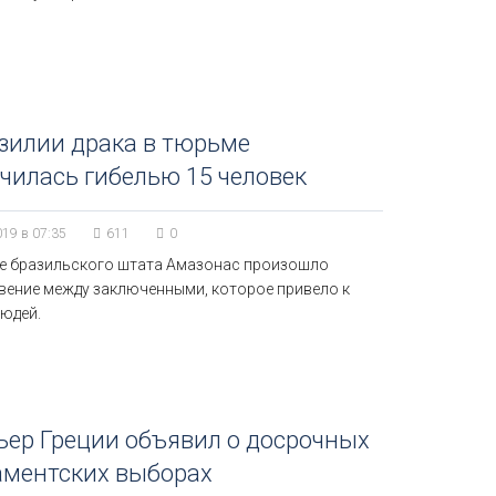
зилии драка в тюрьме
чилась гибелью 15 человек
019 в 07:35
611
0
е бразильского штата Амазонас произошло
вение между заключенными, которое привело к
людей.
ер Греции объявил о досрочных
аментских выборах