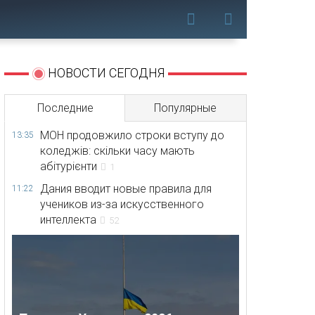
НОВОСТИ СЕГОДНЯ
Последние
Популярные
МОН продовжило строки вступу до
13:35
коледжів: скільки часу мають
абітурієнти
1
Дания вводит новые правила для
11:22
учеников из-за искусственного
интеллекта
52