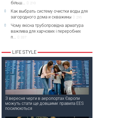
більш...
210
Как выбрать систему очистки воды для
загородного дома и скважины
295
Чому якісна трубопровідна арматура
важлива для харчових і переробних
п...
337
LIFE STYLE
З вересня черги в аеропортах Європи
можуть стати ще довшими: правила EES
посилюються