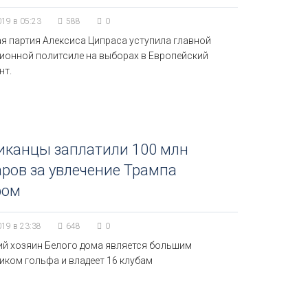
019 в 05:23
588
0
я партия Алексиса Ципраса уступила главной
ионной политсиле на выборах в Европейский
нт.
иканцы заплатили 100 млн
ров за увлечение Трампа
фом
019 в 23:38
648
0
й хозяин Белого дома является большим
иком гольфа и владеет 16 клубам