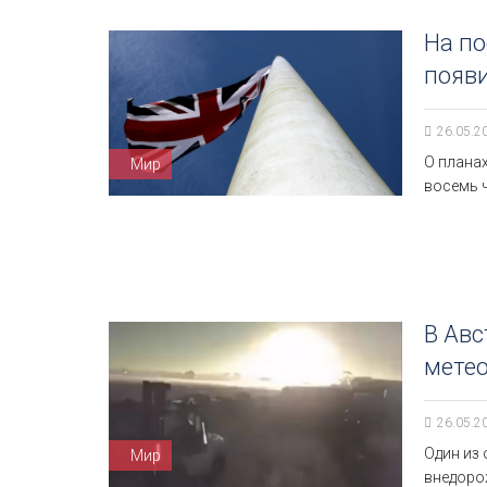
На по
появи
26.05.2
О плана
Мир
восемь 
В Авс
метео
26.05.2
Один из
Мир
внедорож