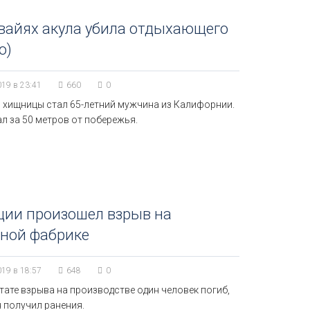
вайях акула убила отдыхающего
о)
019 в 23:41
660
0
 хищницы стал 65-летний мужчина из Калифорнии.
л за 50 метров от побережья.
ции произошел взрыв на
чной фабрике
019 в 18:57
648
0
тате взрыва на производстве один человек погиб,
 получил ранения.