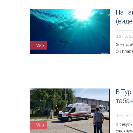
На Га
(виде
27.05.2
Жертвой
Мир
Он плава
В Тур
таба
27.05.2
В резуль
Мир
еще один