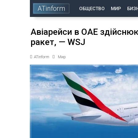
ATinform
ОБЩЕСТВО
МИР
БИЗ
Авіарейси в ОАЕ здійсню
ракет, — WSJ
ATinform
Мир