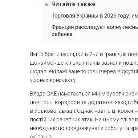
Читайте также
Торговля Украины в 2026 году: и
Франция расследует волну лесн
ребенка
Якщо брати наслідки війни в Ірані для пов
щонайменше кілька літаків зазнали пошк
щодалі екіпажі занепокоєні через відсутн
у зонах конфлікту.
Влада ОАЕ намагається мінімізувати риз
повітряні коридори та додаткові заходи 
військової авіації. Однак навіть ці кроки
постійних ракетних атак. На цьому тлі ав
необхідністю продовжувати роботу та зр
екіпажів.