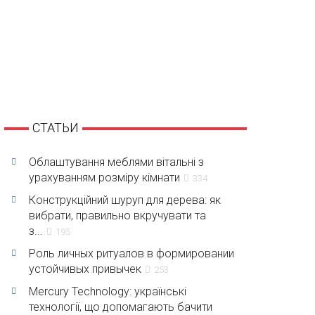
СТАТЬИ
Облаштування меблями вітальні з
урахуванням розміру кімнати
334
Конструкційний шуруп для дерева: як
вибрати, правильно вкручувати та
з...
195
Роль личных ритуалов в формировании
устойчивых привычек
253
Mercury Technology: українські
технології, що допомагають бачити