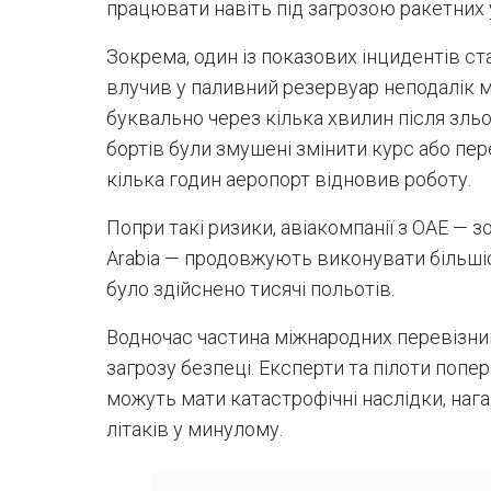
працювати навіть під загрозою ракетних у
Зокрема, один із показових інцидентів с
влучив у паливний резервуар неподалік м
буквально через кілька хвилин після зльо
бортів були змушені змінити курс або пе
кілька годин аеропорт відновив роботу.
Попри такі ризики, авіакомпанії з ОАЕ — зок
Arabia — продовжують виконувати більшіс
було здійснено тисячі польотів.
Водночас частина міжнародних перевізник
загрозу безпеці. Експерти та пілоти попе
можуть мати катастрофічні наслідки, на
літаків у минулому.