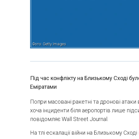
Фото: Getty Images
Під час конфлікту на Близькому Сході бул
Еміратами
Попри масовані ракетні та дронові атаки 
хоча інциденти біля аеропортів лише під
повідомляє Wall Street Journal.
На тлі ескалації війни на Близькому Сход