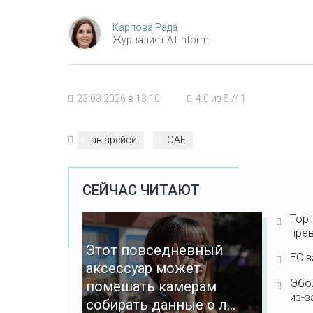
Карпова Рада
Журналист ATinform
23.03.2026 в 13:10
4.0
из
5
//
1
авіарейси
ОАЕ
СЕЙЧАС ЧИТАЮТ
Торг
пре
Этот повседневный
ЕС з
аксессуар может
Эбол
помешать камерам
из-з
собирать данные о л...