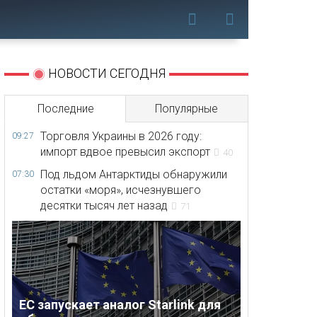
НОВОСТИ СЕГОДНЯ
Последние
Популярные
Торговля Украины в 2026 году:
09:27
импорт вдвое превысил экспорт
40
Под льдом Антарктиды обнаружили
07:30
остатки «моря», исчезнувшего
десятки тысяч лет назад
71
ЕС запускает аналог Starlink для