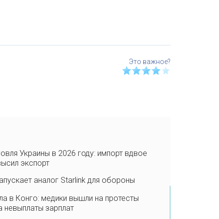
овля Украины в 2026 году: импорт вдвое
высил экспорт
апускает аналог Starlink для обороны
а в Конго: медики вышли на протесты
а невыплаты зарплат