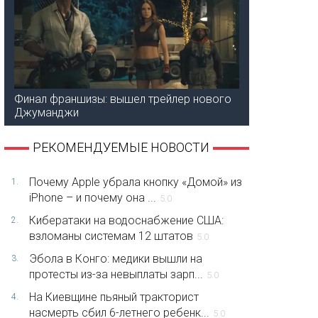
Финал франшизы: вышел трейлер нового
Джуманджи
РЕКОМЕНДУЕМЫЕ НОВОСТИ
Почему Apple убрала кнопку «Домой» из
1.
iPhone – и почему она ...
5.0
Кибератаки на водоснабжение США:
2.
взломаны системам 12 штатов
5.0
Эбола в Конго: медики вышли на
3.
протесты из-за невыплаты зарп...
5.0
На Киевщине пьяный тракторист
4.
насмерть сбил 6-летнего ребенк...
5.0