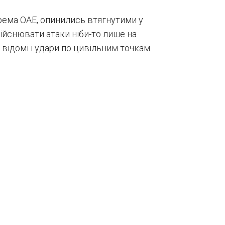
крема ОАЕ, опинились втягнутими у
дійснювати атаки ніби-то лише на
 відомі і удари по цивільним точкам.