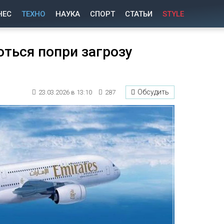
НЕС
ТЕХНО
НАУКА
СПОРТ
СТАТЬИ
STYLE
ються попри загрозу
Обсудить
23.03.2026 в 13:10
287