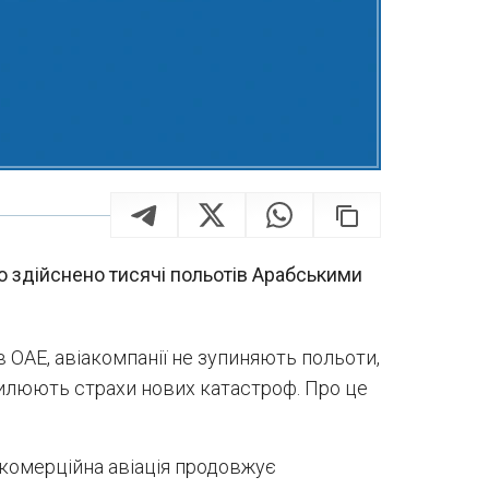
о здійснено тисячі польотів Арабськими
в ОАЕ, авіакомпанії не зупиняють польоти,
силюють страхи нових катастроф. Про це
і комерційна авіація продовжує