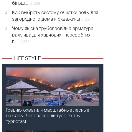
більш...
208
Как выбрать систему очистки воды для
загородного дома и скважины
294
Чому якісна трубопровідна арматура
важлива для харчових і переробних
п...
331
LIFE STYLE
Грецию охватили масштабные лесные
пожары: безопасно ли туда ехать
туристам