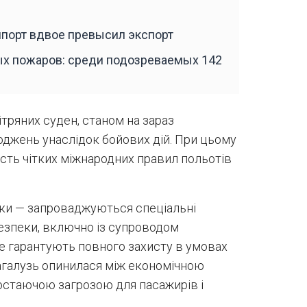
мпорт вдвое превысил экспорт
ых пожаров: среди подозреваемых 142
ітряних суден, станом на зараз
оджень унаслідок бойових дій. При цьому
ість чітких міжнародних правил польотів
ики — запроваджуються спеціальні
безпеки, включно із супроводом
 не гарантують повного захисту в умовах
іагалузь опинилася між економічною
остаючою загрозою для пасажирів і