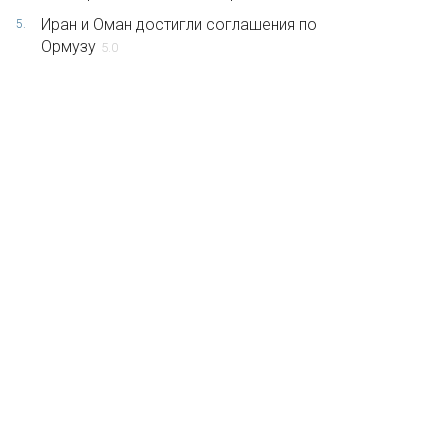
Иран и Оман достигли соглашения по
5.
Ормузу
5.0