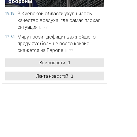
обороны
В Киевской области ухудшилось
19:18
качество воздуха: где самая плохая
ситуация
77
Миру грозит дефицит важнейшего
17:35
продукта: больше всего кризис
скажется на Европе
77
Все новости
Лента новостей