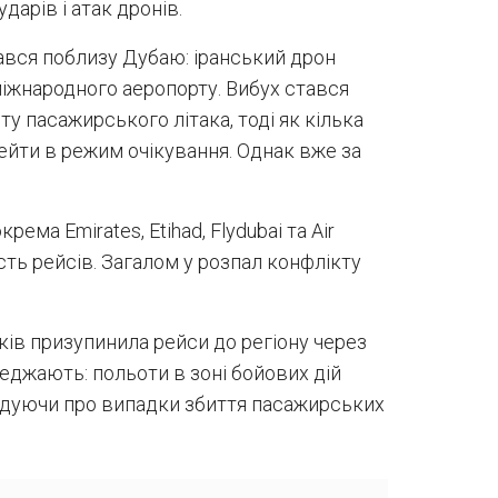
дарів і атак дронів.
тався поблизу Дубаю: іранський дрон
іжнародного аеропорту. Вибух стався
ту пасажирського літака, тоді як кілька
рейти в режим очікування. Однак вже за
рема Emirates, Etihad, Flydubai та Air
ть рейсів. Загалом у розпал конфлікту
ів призупинила рейси до регіону через
реджають: польоти в зоні бойових дій
гадуючи про випадки збиття пасажирських