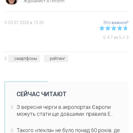
Журналист ATinform
03.07.2026 в 13:20
4.7
из
5
//
3
смартфоны
рейтинг
СЕЙЧАС ЧИТАЮТ
З вересня черги в аеропортах Європи
можуть стати ще довшими: правила E...
Такого «пекла» не було понад 60 років: де