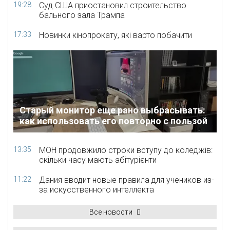
19:28
Суд США приостановил строительство
бального зала Трампа
17:33
Новинки кінопрокату, які варто побачити
Старый монитор еще рано выбрасывать:
как использовать его повторно с пользой
13:35
МОН продовжило строки вступу до коледжів:
скільки часу мають абітурієнти
11:22
Дания вводит новые правила для учеников из-
за искусственного интеллекта
Все новости