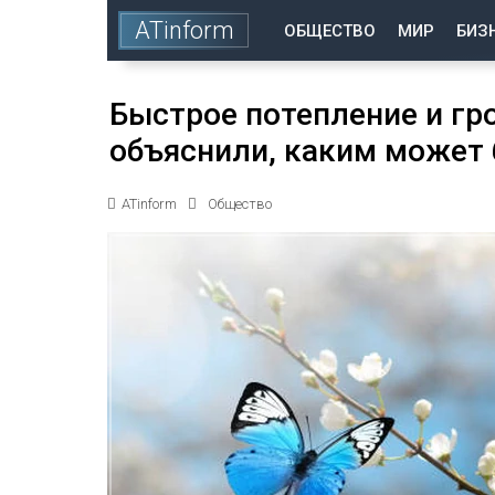
ATinform
ОБЩЕСТВО
МИР
БИЗ
Быстрое потепление и гр
объяснили, каким может 
ATinform
Общество