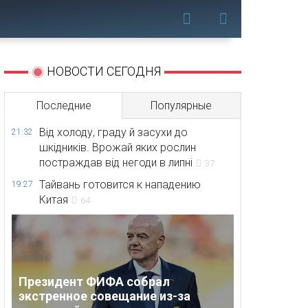
НОВОСТИ СЕГОДНЯ
Последние
Популярные
Від холоду, граду й засухи до
21:32
шкідників. Врожай яких рослин
постраждав від негоди в липні
37
Тайвань готовится к нападению
19:27
Китая
64
Президент ФИФА собрал
экстренное совещание из-за