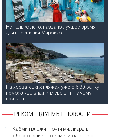
Не только лето: названо лучшее время
для посещения Марокко
На хорватських пляжах уже о 6:30 ранку
неможливо знайти місце в тіні: у чому
причина
РЕКОМЕНДУЕМЫЕ НОВОСТИ
Кабмин вложит почти миллиард в
1.
образование: что изменится в ...
5.0