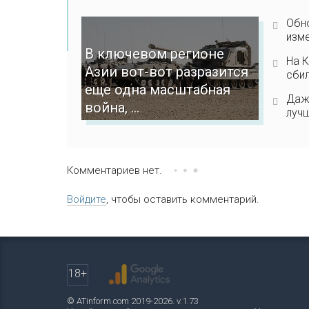
Обно
изме
В ключевом регионе
На К
Азии вот-вот разразится
сбил
еще одна масштабная
Даже
война, ...
лучш
Комментариев нет.
Войдите
, чтобы оставить комментарий.
18+
© ATinform.com 2019-2026. v.1.73