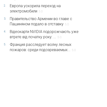
Европа ускорила переход на
2.
электромобили
5.0
Правительство Армении во главе с
3.
Пашиняном подало в отставку
5.0
Відеокарти NVIDIA подорожчають уже
4.
втретє від початку року: ...
5.0
Франция расследует волну лесных
5.
пожаров: среди подозреваемых...
5.0