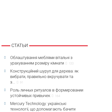
СТАТЬИ
Облаштування меблями вітальні з
урахуванням розміру кімнати
133
Конструкційний шуруп для дерева: як
вибрати, правильно вкручувати та
з...
91
Роль личных ритуалов в формировании
устойчивых привычек
164
Mercury Technology: українські
технології, що допомагають бачити