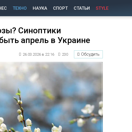
НЕС
ТЕХНО
НАУКА
СПОРТ
СТАТЬИ
STYLE
озы? Синоптики
быть апрель в Украине
Обсудить
26.03.2026 в 22:16
230