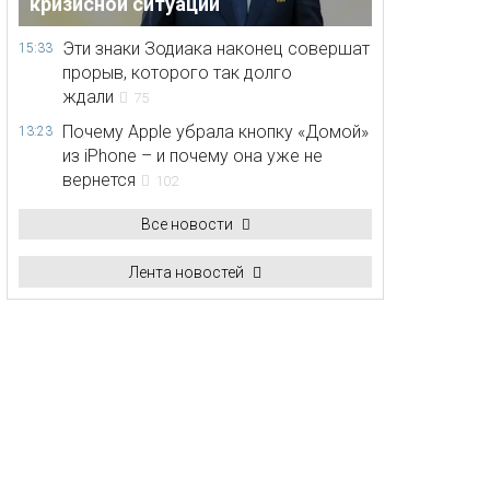
кризисной ситуации
Эти знаки Зодиака наконец совершат
15:33
прорыв, которого так долго
ждали
75
Почему Apple убрала кнопку «Домой»
13:23
из iPhone – и почему она уже не
вернется
102
Все новости
Лента новостей