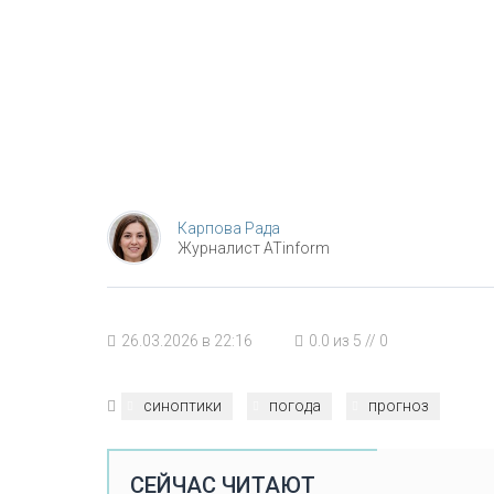
Карпова Рада
Журналист ATinform
26.03.2026 в 22:16
0.0
из
5
//
0
синоптики
погода
прогноз
СЕЙЧАС ЧИТАЮТ