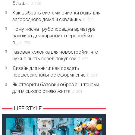
більш...
128
Как выбрать систему очистки воды для
загородного дома и скважины
209
Чому якісна трубопровідна арматура
важлива для харчових і переробних
п...
235
Газовая колонка для новостройки: что
нужно знать перед покупкой
277
Дизайн для книги: как создать
профессиональное оформление
231
Як створити базовий образ зі штанами
для міського стилю життя
234
LIFE STYLE