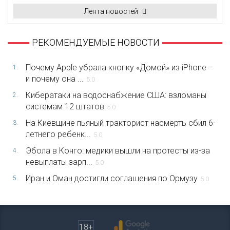
Лента новостей
РЕКОМЕНДУЕМЫЕ НОВОСТИ
Почему Apple убрала кнопку «Домой» из iPhone –
1.
и почему она ...
5.0
Кибератаки на водоснабжение США: взломаны
2.
системам 12 штатов
5.0
На Киевщине пьяный тракторист насмерть сбил 6-
3.
летнего ребенк...
5.0
Эбола в Конго: медики вышли на протесты из-за
4.
невыплаты зарп...
5.0
Иран и Оман достигли соглашения по Ормузу
5.
5.0
18+