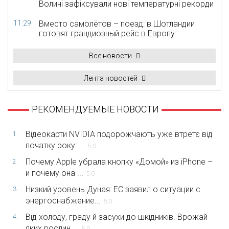
Волині зафіксували нові температурні рекорди
11:29
Вместо самолётов – поезд: в Шотландии
готовят грандиозный рейс в Европу
Все новости
Лента новостей
РЕКОМЕНДУЕМЫЕ НОВОСТИ
Відеокарти NVIDIA подорожчають уже втретє від
1.
початку року: ...
5.0
Почему Apple убрала кнопку «Домой» из iPhone –
2.
и почему она ...
5.0
Низкий уровень Дуная: ЕС заявил о ситуации с
3.
энергоснабжение...
5.0
Від холоду, граду й засухи до шкідників. Врожай
4.
яких рослин ...
5.0