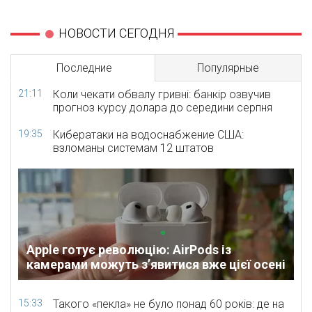
НОВОСТИ СЕГОДНЯ
Последние
Популярные
21:11
Коли чекати обвалу гривні: банкір озвучив
прогноз курсу долара до середини серпня
19:35
Кибератаки на водоснабжение США:
взломаны системам 12 штатов
Apple готує революцію: AirPods із
камерами можуть з’явитися вже цієї осені
15:33
Такого «пекла» не було понад 60 років: де на