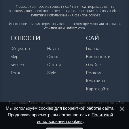
Продолжая просматривать сайт вы подтверждаете, что
ознакомились и соглашаетесь на использование файлов cookies.
Политика использования файлов cookies
.
Использование материалов разрешается при условии открытой
ссылки на ATinform.com.
НОВОСТИ
САЙТ
Общество
Наука
Главная
Мир
Спорт
Все новости
Бизнес
Статьи
О сайте
Техно
Style
Реклама
Контакты
Карта сайта
Подписывайтесь на наши аккаунты в социальных сетях и читайте
актуальные новости в удобном формате.
Мы используем cookies для корректной работы сайта.
Продолжая просмотр, вы соглашаетесь с
Политикой
использования cookies
.