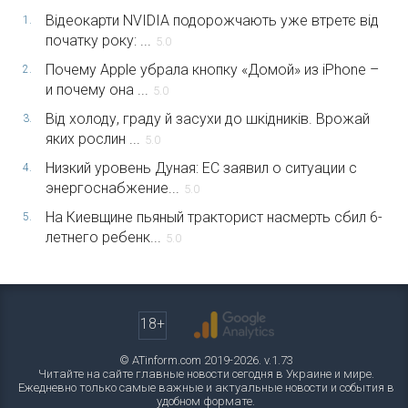
Відеокарти NVIDIA подорожчають уже втретє від
1.
початку року: ...
5.0
Почему Apple убрала кнопку «Домой» из iPhone –
2.
и почему она ...
5.0
Від холоду, граду й засухи до шкідників. Врожай
3.
яких рослин ...
5.0
Низкий уровень Дуная: ЕС заявил о ситуации с
4.
энергоснабжение...
5.0
На Киевщине пьяный тракторист насмерть сбил 6-
5.
летнего ребенк...
5.0
18+
© ATinform.com 2019-2026. v.1.73
Читайте на сайте главные новости сегодня в Украине и мире.
Ежедневно только самые важные и актуальные новости и события в
удобном формате.