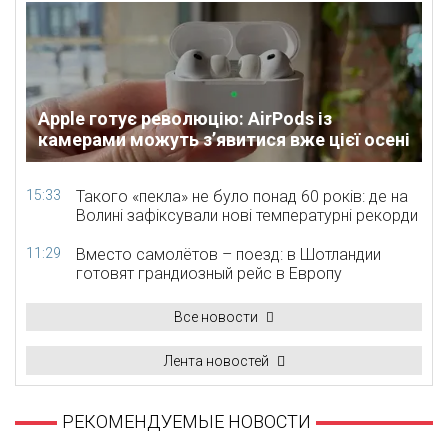
Apple готує революцію: AirPods із
камерами можуть з’явитися вже цієї осені
15:33
Такого «пекла» не було понад 60 років: де на
Волині зафіксували нові температурні рекорди
11:29
Вместо самолётов – поезд: в Шотландии
готовят грандиозный рейс в Европу
Все новости
Лента новостей
РЕКОМЕНДУЕМЫЕ НОВОСТИ