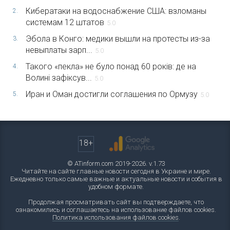
Кибератаки на водоснабжение США: взломаны
2.
системам 12 штатов
5.0
Эбола в Конго: медики вышли на протесты из-за
3.
невыплаты зарп...
5.0
Такого «пекла» не було понад 60 років: де на
4.
Волині зафіксув...
5.0
Иран и Оман достигли соглашения по Ормузу
5.
5.0
18+
© ATinform.com 2019-2026. v.1.73
Читайте на сайте главные новости сегодня в Украине и мире.
Ежедневно только самые важные и актуальные новости и события в
удобном формате.
Продолжая просматривать сайт вы подтверждаете, что
ознакомились и соглашаетесь на использование файлов cookies.
Политика использования файлов cookies
.