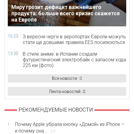
Миру грозит дефицит важнейшего
продукта: больше всего кризис скажется
на Европе
15:23
З вересня черги в аеропортах Європи можуть
стати ще довшими: правила EES посилюються
13:35
В стиле аниме: в Испании создали
футуристический электробайк с запасом хода
225 км (фото)
Все новости
Лента новостей
РЕКОМЕНДУЕМЫЕ НОВОСТИ
Почему Apple убрала кнопку «Домой» из iPhone –
1.
и почему она ...
5.0