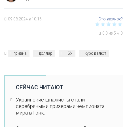
09.08.2024 в 10:16
0.0
из
5
//
0
гривна
доллар
НБУ
курс валют
СЕЙЧАС ЧИТАЮТ
Украинские шпажисты стали
серебряными призерами чемпионата
мира в Гонк...