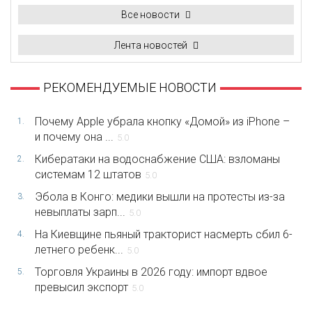
Все новости
Лента новостей
РЕКОМЕНДУЕМЫЕ НОВОСТИ
Почему Apple убрала кнопку «Домой» из iPhone –
1.
и почему она ...
5.0
Кибератаки на водоснабжение США: взломаны
2.
системам 12 штатов
5.0
Эбола в Конго: медики вышли на протесты из-за
3.
невыплаты зарп...
5.0
На Киевщине пьяный тракторист насмерть сбил 6-
4.
летнего ребенк...
5.0
Торговля Украины в 2026 году: импорт вдвое
5.
превысил экспорт
5.0