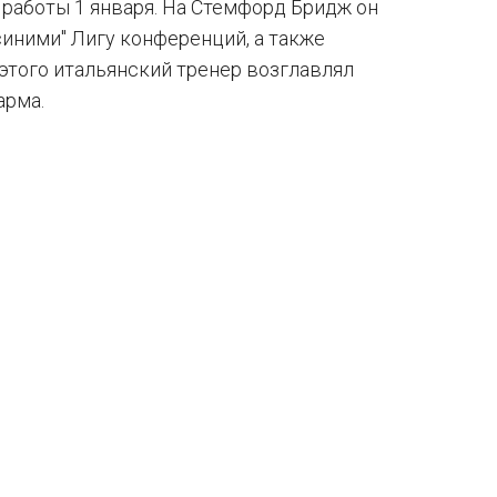
 работы 1 января. На Стемфорд Бридж он
синими" Лигу конференций, а также
 этого итальянский тренер возглавлял
арма.