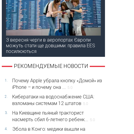
З вересня черги в аеропортах Європи
можуть стати ще довшими: правила EES
посилюються
РЕКОМЕНДУЕМЫЕ НОВОСТИ
Почему Apple убрала кнопку «Домой» из
1.
iPhone – и почему она ...
5.0
Кибератаки на водоснабжение США:
2.
взломаны системам 12 штатов
5.0
На Киевщине пьяный тракторист
3.
насмерть сбил 6-летнего ребенк...
5.0
Эбола в Конго: медики вышли на
4.