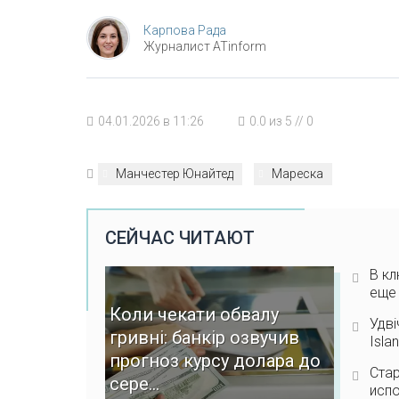
Карпова Рада
Журналист ATinform
04.01.2026 в 11:26
0.0
из
5
//
0
Манчестер Юнайтед
Мареска
СЕЙЧАС ЧИТАЮТ
В кл
еще 
Коли чекати обвалу
Удві
гривні: банкір озвучив
Isla
прогноз курсу долара до
Стар
сере...
испо