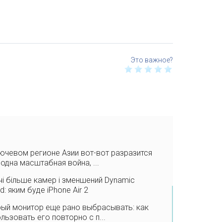
ючевом регионе Азии вот-вот разразится
одна масштабная война, ...
чі більше камер і зменшений Dynamic
nd: яким буде iPhone Air 2
ый монитор еще рано выбрасывать: как
льзовать его повторно с п...