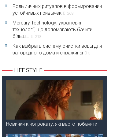
Роль личных ритуалов в формировании
устойчивых привычек
268
Mercury Technology: українські
технології, що допомагають бачити
більш...
218
Как выбрать систему очистки воды для
загородного дома и скважины
311
LIFE STYLE
Новинки кінопрокату, які варто побачити