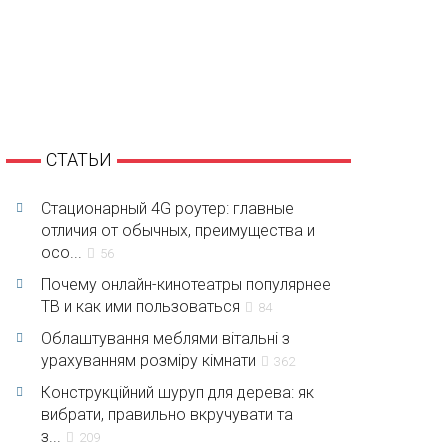
СТАТЬИ
Стационарный 4G роутер: главные
отличия от обычных, преимущества и
осо...
56
Почему онлайн-кинотеатры популярнее
ТВ и как ими пользоваться
84
Облаштування меблями вітальні з
урахуванням розміру кімнати
362
Конструкційний шуруп для дерева: як
вибрати, правильно вкручувати та
з...
209