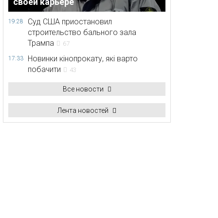
своей карьере
Суд США приостановил
19:28
строительство бального зала
Трампа
67
Новинки кінопрокату, які варто
17:33
побачити
43
Все новости
Лента новостей