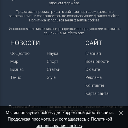
удобном формате.
Продолжая просматривать сайт вы подтверждаете, что
ознакомились и соглашаетесь на использование файлов cookies.
Политика использования файлов cookies
.
Использование материалов разрешается при условии открытой
ссылки на ATinform.com.
НОВОСТИ
САЙТ
Общество
Наука
Главная
Мир
Спорт
Все новости
Бизнес
Статьи
О сайте
Техно
Style
Реклама
Контакты
Карта сайта
Подписывайтесь на наши аккаунты в социальных сетях и читайте
актуальные новости в удобном формате.
Мы используем cookies для корректной работы сайта.
Продолжая просмотр, вы соглашаетесь с
Политикой
использования cookies
.