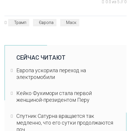
0.0
из
5
//
0
Трамп
Європа
Маск
СЕЙЧАС ЧИТАЮТ
Европа ускорила переход на
электромобили
Кейко Фухимори стала первой
женщиной-президентом Перу
Спутник Сатурна вращается так
медленно, что его сутки продолжаются
поч...