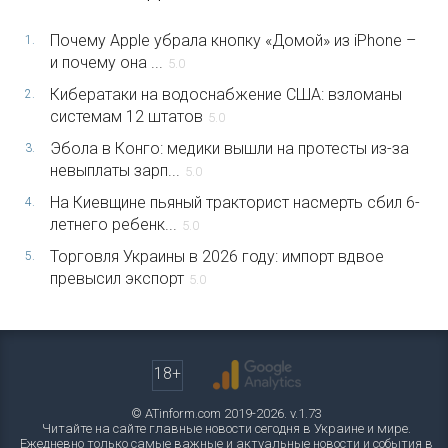
Почему Apple убрала кнопку «Домой» из iPhone –
1.
и почему она ...
5.0
Кибератаки на водоснабжение США: взломаны
2.
системам 12 штатов
5.0
Эбола в Конго: медики вышли на протесты из-за
3.
невыплаты зарп...
5.0
На Киевщине пьяный тракторист насмерть сбил 6-
4.
летнего ребенк...
5.0
Торговля Украины в 2026 году: импорт вдвое
5.
превысил экспорт
5.0
18+
© ATinform.com 2019-2026. v.1.73
Читайте на сайте главные новости сегодня в Украине и мире.
Ежедневно только самые важные и актуальные новости и события в