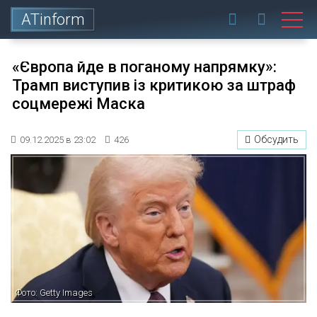
ATinform
«Європа йде в поганому напрямку»:
Трамп виступив із критикою за штраф
соцмережі Маска
Обсудить
09.12.2025 в 23:02
426
Фото: Getty Images