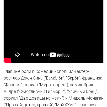
Главные роли в комедии исполнили актер-
рестлер Джон Сина ("Бамблби", "Барби", франшиза
"Форсаж", сериал "Миротворец"), комик Эрик
Андре ("Счастливчик Гилмор 2", "Уличный боец",
сериал "Две девицы на мели") и Мишель Монаган
("Прощай, детка, прощай", "МаХХХин", франшиза