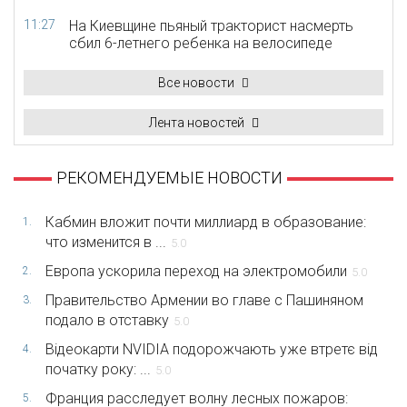
11:27
На Киевщине пьяный тракторист насмерть
сбил 6-летнего ребенка на велосипеде
Все новости
Лента новостей
РЕКОМЕНДУЕМЫЕ НОВОСТИ
Кабмин вложит почти миллиард в образование:
1.
что изменится в ...
5.0
Европа ускорила переход на электромобили
2.
5.0
Правительство Армении во главе с Пашиняном
3.
подало в отставку
5.0
Відеокарти NVIDIA подорожчають уже втретє від
4.
початку року: ...
5.0
Франция расследует волну лесных пожаров:
5.