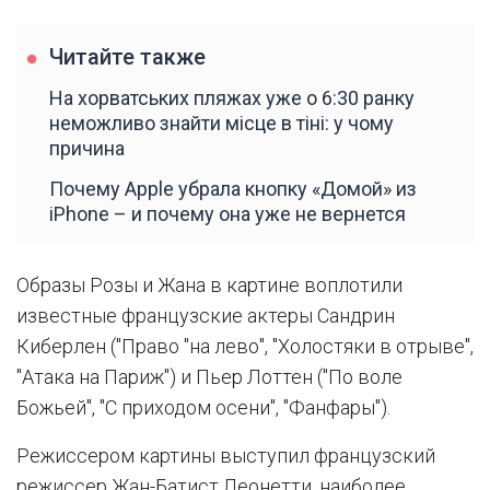
Читайте также
На хорватських пляжах уже о 6:30 ранку
неможливо знайти місце в тіні: у чому
причина
Почему Apple убрала кнопку «Домой» из
iPhone – и почему она уже не вернется
Образы Розы и Жана в картине воплотили
известные французские актеры Сандрин
Киберлен ("Право "на лево", "Холостяки в отрыве",
"Атака на Париж") и Пьер Лоттен ("По воле
Божьей", "С приходом осени", "Фанфары").
Режиссером картины выступил французский
режиссер Жан-Батист Леонетти, наиболее