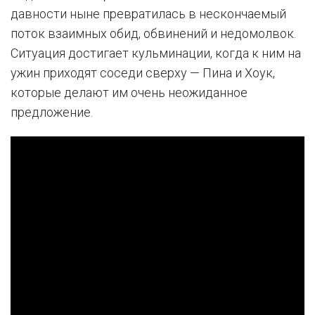
давности ныне превратилась в нескончаемый
поток взаимных обид, обвинений и недомолвок.
Ситуация достигает кульминации, когда к ним на
ужин приходят соседи сверху — Пина и Хоук,
которые делают им очень неожиданное
предложение.