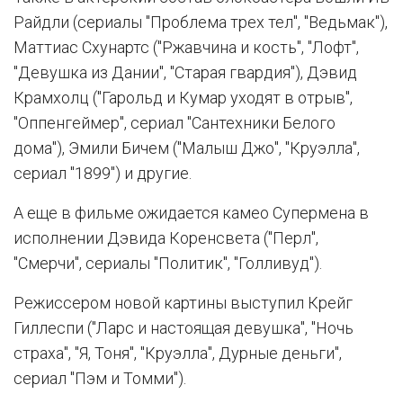
Райдли (сериалы "Проблема трех тел", "Ведьмак"),
Маттиас Схунартс ("Ржавчина и кость", "Лофт",
"Девушка из Дании", "Старая гвардия"), Дэвид
Крамхолц ("Гарольд и Кумар уходят в отрыв",
"Оппенгеймер", сериал "Сантехники Белого
дома"), Эмили Бичем ("Малыш Джо", "Круэлла",
сериал "1899") и другие.
А еще в фильме ожидается камео Супермена в
исполнении Дэвида Коренсвета ("Перл",
"Смерчи", сериалы "Политик", "Голливуд").
Режиссером новой картины выступил Крейг
Гиллеспи ("Ларс и настоящая девушка", "Ночь
страха", "Я, Тоня", "Круэлла", Дурные деньги",
сериал "Пэм и Томми").