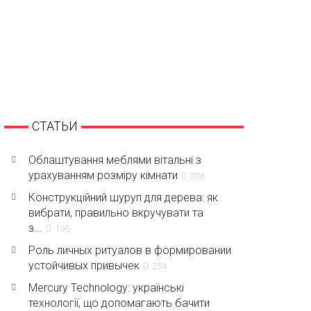
СТАТЬИ
Облаштування меблями вітальні з
урахуванням розміру кімнати
336
Конструкційний шуруп для дерева: як
вибрати, правильно вкручувати та
з...
195
Роль личных ритуалов в формировании
устойчивых привычек
254
Mercury Technology: українські
технології, що допомагають бачити