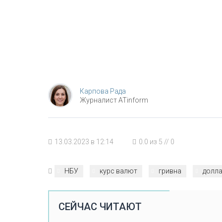
Карпова Рада
Журналист ATinform
13.03.2023 в 12:14
0.0
из
5
//
0
НБУ
курс валют
гривна
долл
СЕЙЧАС ЧИТАЮТ