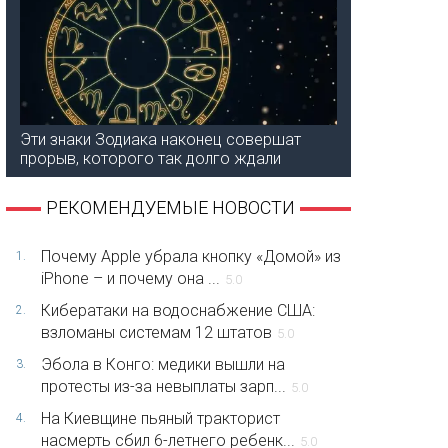
Эти знаки Зодиака наконец совершат
прорыв, которого так долго ждали
РЕКОМЕНДУЕМЫЕ НОВОСТИ
Почему Apple убрала кнопку «Домой» из
1.
iPhone – и почему она ...
5.0
Кибератаки на водоснабжение США:
2.
взломаны системам 12 штатов
5.0
Эбола в Конго: медики вышли на
3.
протесты из-за невыплаты зарп...
5.0
На Киевщине пьяный тракторист
4.
насмерть сбил 6-летнего ребенк...
5.0