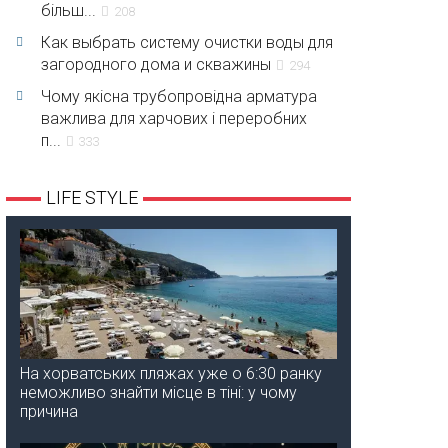
більш...
208
Как выбрать систему очистки воды для
загородного дома и скважины
294
Чому якісна трубопровідна арматура
важлива для харчових і переробних
п...
333
LIFE STYLE
На хорватських пляжах уже о 6:30 ранку
неможливо знайти місце в тіні: у чому
причина