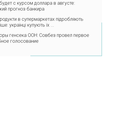
будет с курсом доллара в августе:
жий прогноз банкира
продукти в супермаркетах підробляють
іше: українці купують їх ...
оры генсека ООН: Совбез провел первое
бное голосование