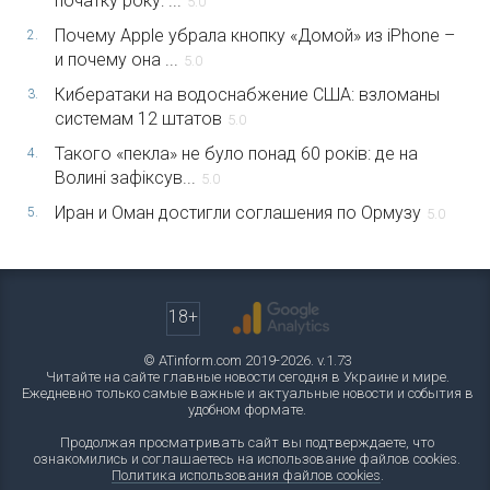
початку року: ...
5.0
Почему Apple убрала кнопку «Домой» из iPhone –
2.
и почему она ...
5.0
Кибератаки на водоснабжение США: взломаны
3.
системам 12 штатов
5.0
Такого «пекла» не було понад 60 років: де на
4.
Волині зафіксув...
5.0
Иран и Оман достигли соглашения по Ормузу
5.
5.0
18+
© ATinform.com 2019-2026. v.1.73
Читайте на сайте главные новости сегодня в Украине и мире.
Ежедневно только самые важные и актуальные новости и события в
удобном формате.
Продолжая просматривать сайт вы подтверждаете, что
ознакомились и соглашаетесь на использование файлов cookies.
Политика использования файлов cookies
.