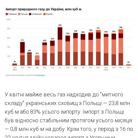
У квітні майже весь газ надходив до "митного
складу" українських сховищ з Польщі — 23,8 млн
куб м або 83% усього імпорту. Імпорт з Польщі
був відносно стабільним протягом усього місяця
— 0,8 млн куб м на добу. Крім того, у період з 16 по
22 квітня здійснювався імпорт з Угорщини