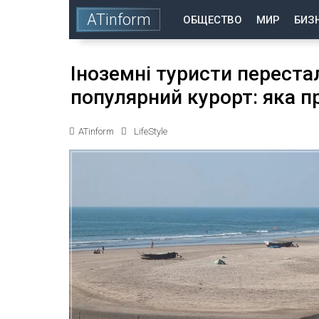
ATinform
ОБЩЕСТВО
МИР
БИЗ
Іноземні туристи переста
популярний курорт: яка п
ATinform
LifeStyle