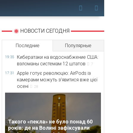
НОВОСТИ СЕГОДНЯ
Последние
Популярные
Кибератаки на водоснабжение США:
19:35
взломаны системам 12 штатов
7
Apple готує революцію: AirPods із
17:31
камерами можуть з’явитися вже цієї
осені
28
Такого «пекла» не було понад 60
років: де на Волині зафіксували