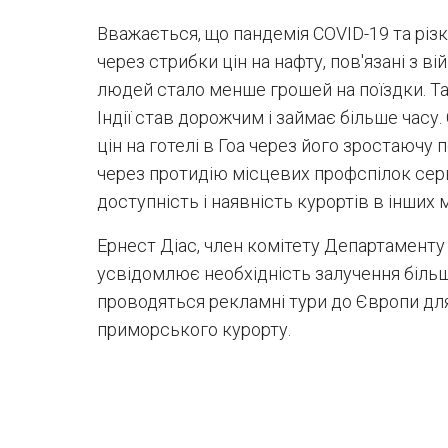
Вважається, що пандемія COVID-19 та різк
через стрибки цін на нафту, пов'язані з ві
людей стало менше грошей на поїздки. Т
Індії став дорожчим і займає більше часу
цін на готелі в Гоа через його зростаючу п
через протидію місцевих профспілок серв
доступність і наявність курортів в інших м
Ернест Діас, член комітету Департаменту 
усвідомлює необхідність залучення більшо
проводяться рекламні тури до Європи дл
приморського курорту.