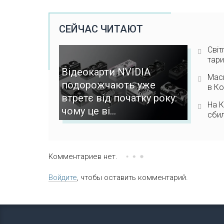
СЕЙЧАС ЧИТАЮТ
Світ
тари
Відеокарти NVIDIA
Мас
подорожчають уже
в К
втретє від початку року:
На К
чому це ві...
сбил
Комментариев нет.
Войдите
, чтобы оставить комментарий.