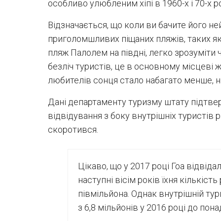
особливо улюбленим хіпі в 1960-х і 70-х р
Відзначається, що коли ви бачите його не
приголомшливих піщаних пляжів, таких як 
пляж Палолем на півдні, легко зрозуміти 
безліч туристів, це в основному місцеві ж
любителів сонця стало набагато менше, ні
Дані департаменту туризму штату підтвер
відвідування з боку внутрішніх туристів р
скоротився.
Цікаво, що у 2017 році Гоа відвіда
наступні вісім років їхня кількіст
півмільйона. Однак внутрішній тур
з 6,8 мільйонів у 2016 році до пона