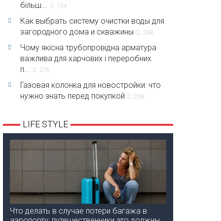
більш...
154
Как выбрать систему очистки воды для
загородного дома и скважины
248
Чому якісна трубопровідна арматура
важлива для харчових і переробних
п...
275
Газовая колонка для новостройки: что
нужно знать перед покупкой
308
LIFE STYLE
Что делать в случае потери багажа в
аэропорту: путешественники это должны