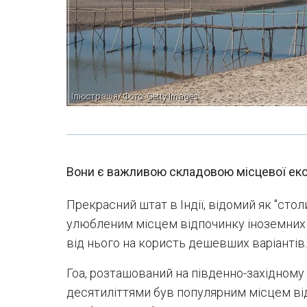
Ілюстрація/ Фото: Getty Images
Вони є важливою складовою місцевої еко
Прекрасний штат в Індії, відомий як "стол
улюбленим місцем відпочинку іноземних 
від нього на користь дешевших варіантів. 
Гоа, розташований на південно-західному 
десятиліттями був популярним місцем від