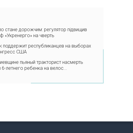
ло стане дорожчим: регулятор підвищив
ф «Укренерго» на чверть
к поддержит республиканцев на выборах
онгресс США
иевщине пьяный тракторист насмерть
 6-летнего ребенка на велос...