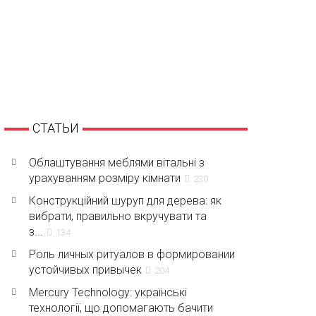
СТАТЬИ
Облаштування меблями вітальні з
урахуванням розміру кімнати
230
Конструкційний шуруп для дерева: як
вибрати, правильно вкручувати та
з...
134
Роль личных ритуалов в формировании
устойчивых привычек
204
Mercury Technology: українські
технології, що допомагають бачити