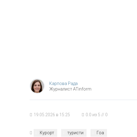
Карпова Рада
Журналист ATinform
19.05.2026 в 15:25
0.0
из
5
//
0
Курорт
туристи
Гоа