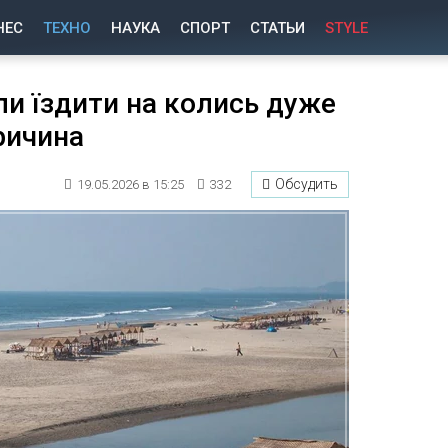
НЕС
ТЕХНО
НАУКА
СПОРТ
СТАТЬИ
STYLE
ли їздити на колись дуже
ричина
Обсудить
19.05.2026 в 15:25
332