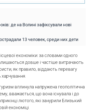
оків: де на Волині зафіксували нові
пострадали 13 человек, среди них дети
ісцевої економіки: за словами одного
залишаються довше і частіше витрачають
уристи, як правило, віддають перевагу
 харчування.
туризм вплинула напружена геополітична
ему, вважається, що вона існувала і до
априкінці лютого, які занурили Близький
овій економіці.