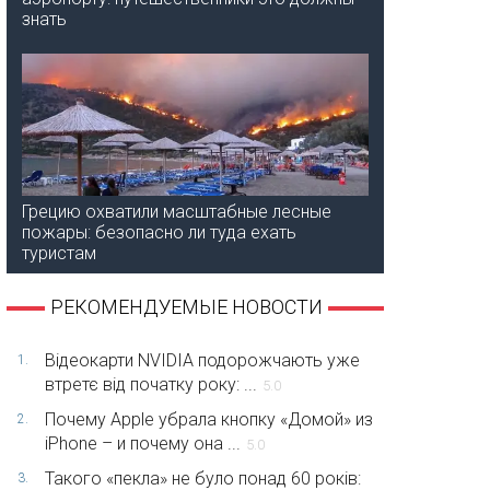
знать
Грецию охватили масштабные лесные
пожары: безопасно ли туда ехать
туристам
РЕКОМЕНДУЕМЫЕ НОВОСТИ
Відеокарти NVIDIA подорожчають уже
1.
втретє від початку року: ...
5.0
Почему Apple убрала кнопку «Домой» из
2.
iPhone – и почему она ...
5.0
Такого «пекла» не було понад 60 років:
3.