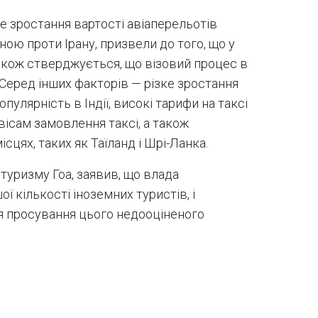
е зростання вартості авіаперельотів
йною проти Ірану, призвели до того, що у
акож стверджується, що візовий процес в
. Серед інших факторів — різке зростання
опулярність в Індії, високі тарифи на таксі
ісам замовлення таксі, а також
ісцях, таких як Таїланд і Шрі-Ланка.
туризму Гоа, заявив, що влада
ї кількості іноземних туристів, і
я просування цього недооціненого