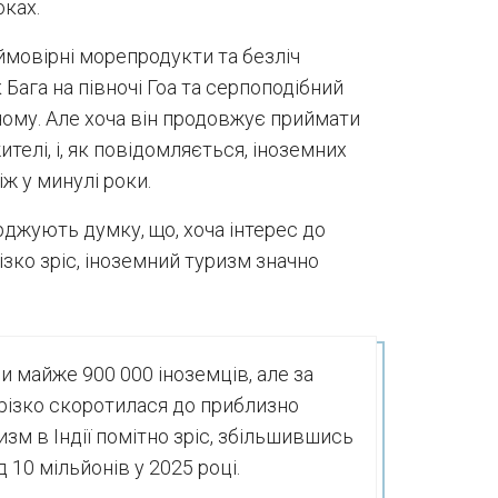
оках.
ймовірні морепродукти та безліч
Бага на півночі Гоа та серпоподібний
чому. Але хоча він продовжує приймати
ителі, і, як повідомляється, іноземних
ж у минулі роки.
джують думку, що, хоча інтерес до
ізко зріс, іноземний туризм значно
ли майже 900 000 іноземців, але за
ь різко скоротилася до приблизно
изм в Індії помітно зріс, збільшившись
д 10 мільйонів у 2025 році.