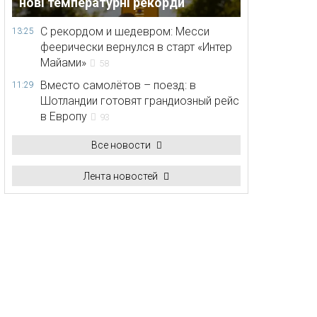
нові температурні рекорди
С рекордом и шедевром: Месси
13:25
феерически вернулся в старт «Интер
Майами»
58
Вместо самолётов – поезд: в
11:29
Шотландии готовят грандиозный рейс
в Европу
93
Все новости
Лента новостей