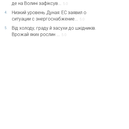
де на Волині зафіксув...
5.0
Низкий уровень Дуная: ЕС заявил о
4.
ситуации с энергоснабжение...
5.0
Від холоду, граду й засухи до шкідників.
5.
Врожай яких рослин ...
5.0