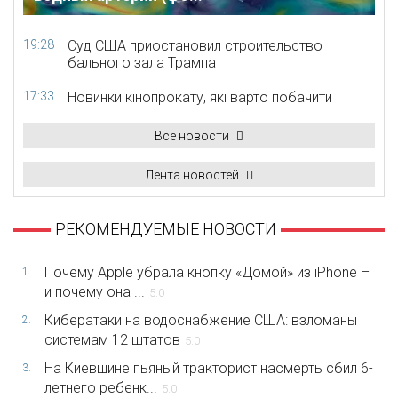
19:28
Суд США приостановил строительство
бального зала Трампа
17:33
Новинки кінопрокату, які варто побачити
Все новости
Лента новостей
РЕКОМЕНДУЕМЫЕ НОВОСТИ
Почему Apple убрала кнопку «Домой» из iPhone –
1.
и почему она ...
5.0
Кибератаки на водоснабжение США: взломаны
2.
системам 12 штатов
5.0
На Киевщине пьяный тракторист насмерть сбил 6-
3.
летнего ребенк...
5.0