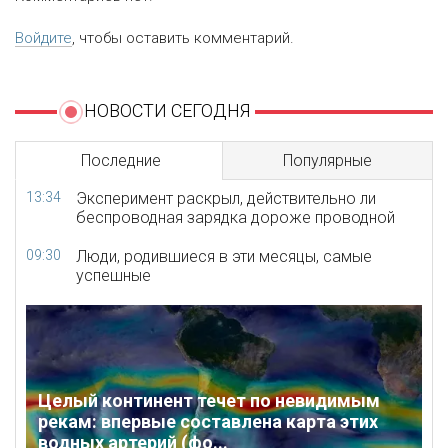
Войдите
, чтобы оставить комментарий.
НОВОСТИ СЕГОДНЯ
Последние
Популярные
13:34
Эксперимент раскрыл, действительно ли
беспроводная зарядка дороже проводной
09:30
Люди, родившиеся в эти месяцы, самые
успешные
Целый континент течет по невидимым
рекам: впервые составлена карта этих
водных артерий (фо...