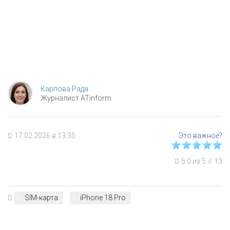
Карпова Рада
Журналист ATinform
17.02.2026 в 13:35
5.0
из
5
//
13
SIM-карта
iPhone 18 Pro