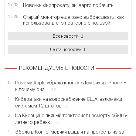
17:33
Новинки кінопрокату, які варто побачити
15:25
Старый монитор еще рано выбрасывать: как
использовать его повторно с пользой
Все новости
Лента новостей
РЕКОМЕНДУЕМЫЕ НОВОСТИ
Почему Apple убрала кнопку «Домой» из iPhone –
1.
и почему она ...
5.0
Кибератаки на водоснабжение США: взломаны
2.
системам 12 штатов
5.0
На Киевщине пьяный тракторист насмерть сбил 6-
3.
летнего ребенк...
5.0
Эбола в Конго: медики вышли на протесты из-за
4.