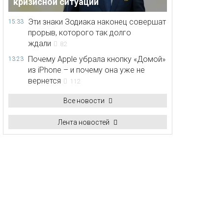
кризисной ситуации
Эти знаки Зодиака наконец совершат
15:33
прорыв, которого так долго
ждали
82
Почему Apple убрала кнопку «Домой»
13:23
из iPhone – и почему она уже не
вернется
112
Все новости
Лента новостей