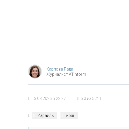
Карпова Рада
Журналист ATinform
13.03.2026 в 23:37
5.0
из
5
//
1
Израиль
иран