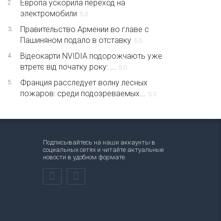
Европа ускорила переход на
2.
электромобили
5.0
Правительство Армении во главе с
3.
Пашиняном подало в отставку
5.0
Відеокарти NVIDIA подорожчають уже
4.
втретє від початку року: ...
5.0
Франция расследует волну лесных
5.
пожаров: среди подозреваемых...
5.0
Подписывайтесь на наши аккаунты в
социальных сетях и читайте актуальные
новости в удобном формате.