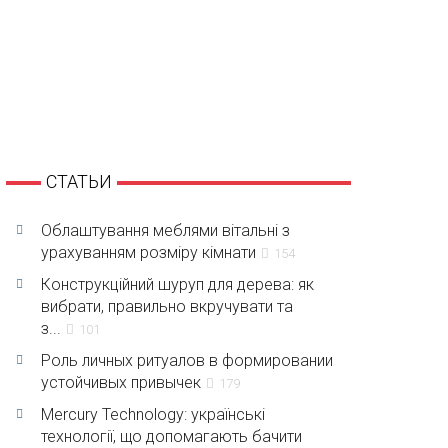
СТАТЬИ
Облаштування меблями вітальні з
урахуванням розміру кімнати
154
Конструкційний шуруп для дерева: як
вибрати, правильно вкручувати та
з...
101
Роль личных ритуалов в формировании
устойчивых привычек
179
Mercury Technology: українські
технології, що допомагають бачити