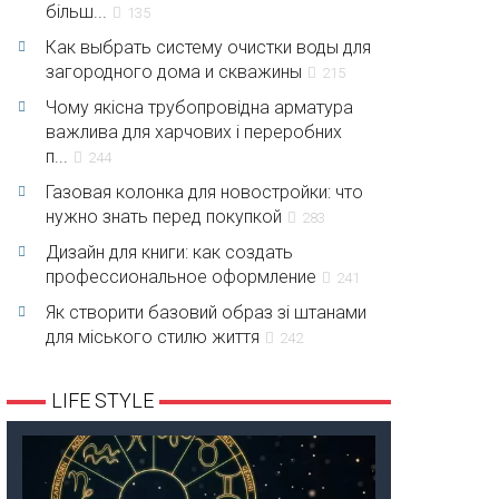
більш...
135
Как выбрать систему очистки воды для
загородного дома и скважины
215
Чому якісна трубопровідна арматура
важлива для харчових і переробних
п...
244
Газовая колонка для новостройки: что
нужно знать перед покупкой
283
Дизайн для книги: как создать
профессиональное оформление
241
Як створити базовий образ зі штанами
для міського стилю життя
242
LIFE STYLE