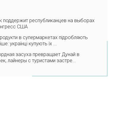
к поддержит республиканцев на выборах
онгресс США
продукти в супермаркетах підробляють
іше: українці купують їх ...
рдная засуха превращает Дунай в
ек, лайнеры с туристами застре...