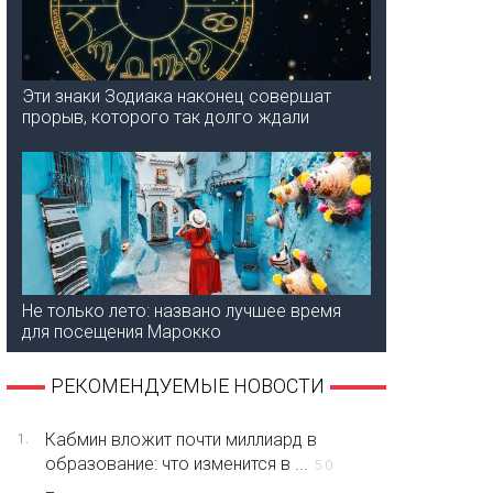
Эти знаки Зодиака наконец совершат
прорыв, которого так долго ждали
Не только лето: названо лучшее время
для посещения Марокко
РЕКОМЕНДУЕМЫЕ НОВОСТИ
Кабмин вложит почти миллиард в
1.
образование: что изменится в ...
5.0