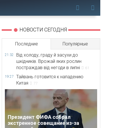
НОВОСТИ СЕГОДНЯ
Последние
Популярные
Від холоду, граду й засухи до
21:32
шкідників. Врожай яких рослин
постраждав від негоди в липні
61
Тайвань готовится к нападению
19:27
Китая
77
Президент ФИФА собрал
экстренное совещание из-за