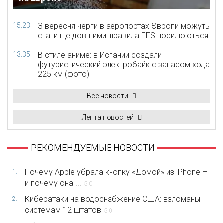
15:23
З вересня черги в аеропортах Європи можуть
стати ще довшими: правила EES посилюються
13:35
В стиле аниме: в Испании создали
футуристический электробайк с запасом хода
225 км (фото)
Все новости
Лента новостей
РЕКОМЕНДУЕМЫЕ НОВОСТИ
Почему Apple убрала кнопку «Домой» из iPhone –
1.
и почему она ...
5.0
Кибератаки на водоснабжение США: взломаны
2.
системам 12 штатов
5.0