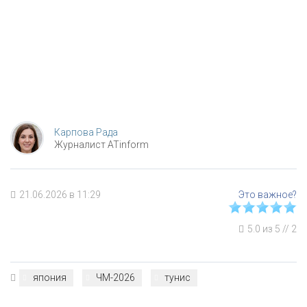
Карпова Рада
Журналист ATinform
21.06.2026 в 11:29
5.0
из
5
//
2
япония
ЧМ-2026
тунис