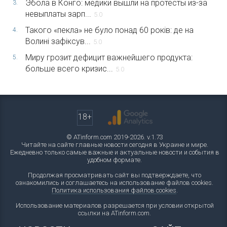
Эбола в Конго: медики вышли на протесты из-за
3.
невыплаты зарп...
5.0
Такого «пекла» не було понад 60 років: де на
4.
Волині зафіксув...
5.0
Миру грозит дефицит важнейшего продукта:
5.
больше всего кризис...
5.0
18+
© ATinform.com 2019-2026. v.1.73
Читайте на сайте главные новости сегодня в Украине и мире.
Ежедневно только самые важные и актуальные новости и события в
удобном формате.
Продолжая просматривать сайт вы подтверждаете, что
ознакомились и соглашаетесь на использование файлов cookies.
Политика использования файлов cookies
.
Использование материалов разрешается при условии открытой
ссылки на ATinform.com.