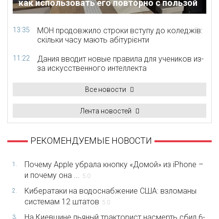
как использовать его повторно с пользой
13:35
МОН продовжило строки вступу до коледжів:
скільки часу мають абітурієнти
11:22
Дания вводит новые правила для учеников из-
за искусственного интеллекта
Все новости
Лента новостей
РЕКОМЕНДУЕМЫЕ НОВОСТИ
Почему Apple убрала кнопку «Домой» из iPhone –
1.
и почему она ...
5.0
Кибератаки на водоснабжение США: взломаны
2.
системам 12 штатов
5.0
На Киевщине пьяный тракторист насмерть сбил 6-
3.