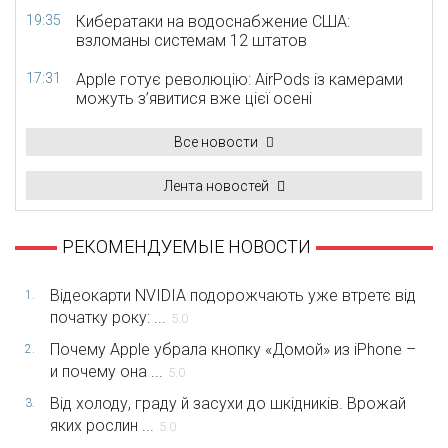
19:35
Кибератаки на водоснабжение США:
взломаны системам 12 штатов
17:31
Apple готує революцію: AirPods із камерами
можуть з’явитися вже цієї осені
Все новости
Лента новостей
РЕКОМЕНДУЕМЫЕ НОВОСТИ
Відеокарти NVIDIA подорожчають уже втретє від
1.
початку року: ...
5.0
Почему Apple убрала кнопку «Домой» из iPhone –
2.
и почему она ...
5.0
Від холоду, граду й засухи до шкідників. Врожай
3.
яких рослин ...
5.0