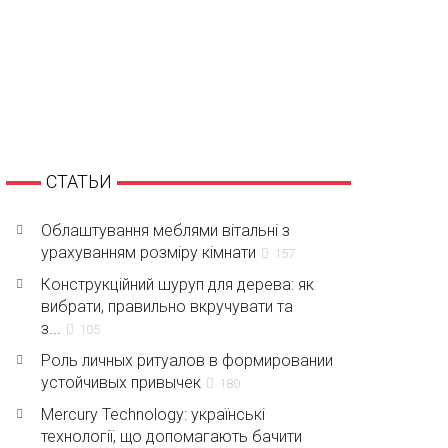
СТАТЬИ
Облаштування меблями вітальні з
урахуванням розміру кімнати
157
Конструкційний шуруп для дерева: як
вибрати, правильно вкручувати та
з...
105
Роль личных ритуалов в формировании
устойчивых привычек
180
Mercury Technology: українські
технології, що допомагають бачити