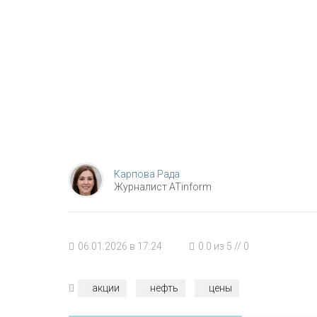
Карпова Рада
Журналист ATinform
06.01.2026 в 17:24
0.0
из
5
//
0
акции
нефть
цены