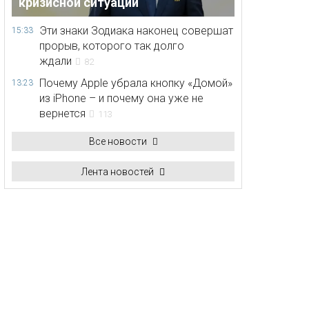
кризисной ситуации
Эти знаки Зодиака наконец совершат
15:33
прорыв, которого так долго
ждали
82
Почему Apple убрала кнопку «Домой»
13:23
из iPhone – и почему она уже не
вернется
113
Все новости
Лента новостей