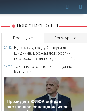
НОВОСТИ СЕГОДНЯ
Последние
Популярные
Від холоду, граду й засухи до
21:32
шкідників. Врожай яких рослин
постраждав від негоди в липні
70
Тайвань готовится к нападению
19:27
Китая
78
Президент ФИФА собрал
экстренное совещание из-за