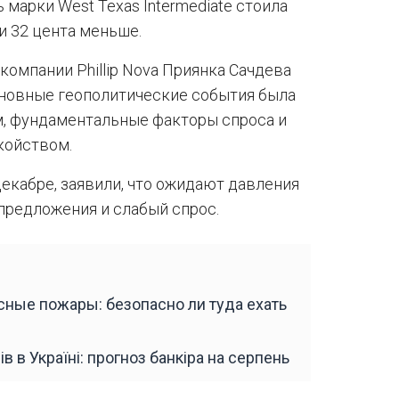
 марки West Texas Intermediate стоила
ли 32 цента меньше.
омпании Phillip Nova Приянка Сачдева
основные геополитические события была
м, фундаментальные факторы спроса и
койством.
декабре, заявили, что ожидают давления
а предложения и слабый спрос.
ные пожары: безопасно ли туда ехать
в в Україні: прогноз банкіра на серпень