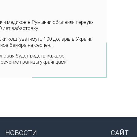
ячи медиков в Румынии объявили первую
0 лет забастовку
ьки коштуватимуть 100 доларів в Україні:
ноз банкіра на серпен...
оговая будет видеть каждое
есечение границы украинцами
НОВОСТИ
САЙТ