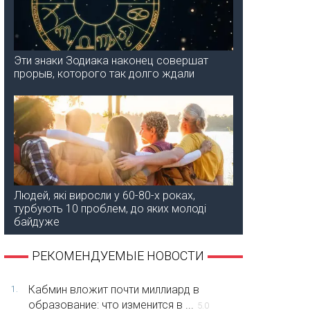
Эти знаки Зодиака наконец совершат
прорыв, которого так долго ждали
Людей, які виросли у 60-80-х роках,
турбують 10 проблем, до яких молоді
байдуже
РЕКОМЕНДУЕМЫЕ НОВОСТИ
Кабмин вложит почти миллиард в
1.
образование: что изменится в ...
5.0