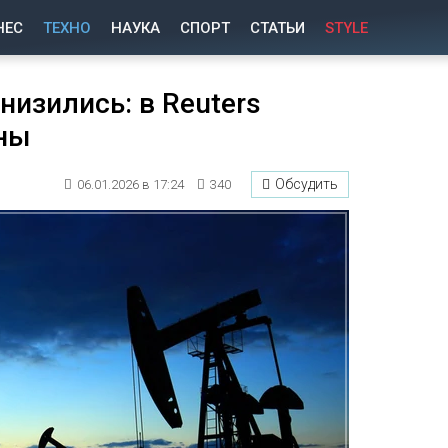
НЕС
ТЕХНО
НАУКА
СПОРТ
СТАТЬИ
STYLE
изились: в Reuters
ны
Обсудить
06.01.2026 в 17:24
340