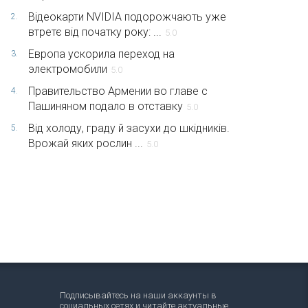
Відеокарти NVIDIA подорожчають уже
2.
втретє від початку року: ...
5.0
Европа ускорила переход на
3.
электромобили
5.0
Правительство Армении во главе с
4.
Пашиняном подало в отставку
5.0
Від холоду, граду й засухи до шкідників.
5.
Врожай яких рослин ...
5.0
Подписывайтесь на наши аккаунты в
социальных сетях и читайте актуальные