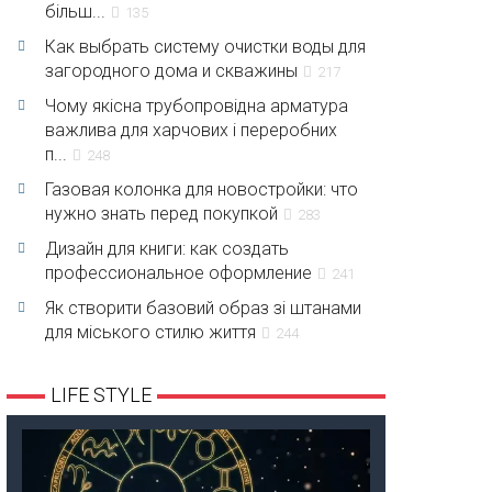
більш...
135
Как выбрать систему очистки воды для
загородного дома и скважины
217
Чому якісна трубопровідна арматура
важлива для харчових і переробних
п...
248
Газовая колонка для новостройки: что
нужно знать перед покупкой
283
Дизайн для книги: как создать
профессиональное оформление
241
Як створити базовий образ зі штанами
для міського стилю життя
244
LIFE STYLE