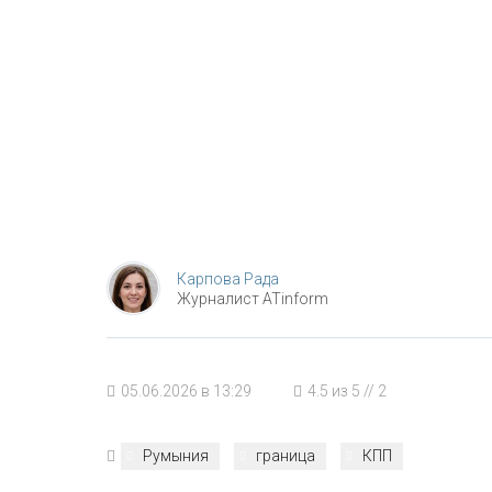
Карпова Рада
Журналист ATinform
05.06.2026 в 13:29
4.5
из
5
//
2
Румыния
граница
КПП