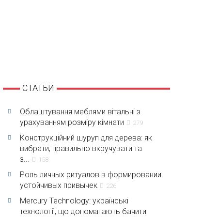
СТАТЬИ
Облаштування меблями вітальні з
урахуванням розміру кімнати
279
Конструкційний шуруп для дерева: як
вибрати, правильно вкручувати та
з...
158
Роль личных ритуалов в формировании
устойчивых привычек
226
Mercury Technology: українські
технології, що допомагають бачити