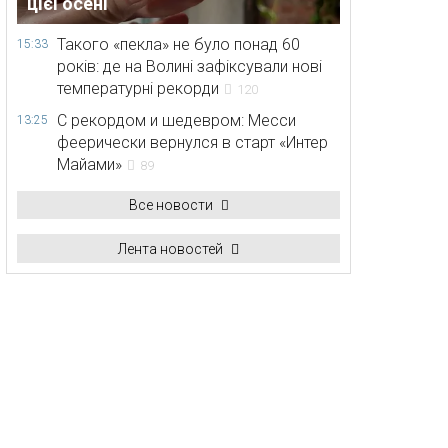
цієї осені
Такого «пекла» не було понад 60
15:33
років: де на Волині зафіксували нові
температурні рекорди
120
С рекордом и шедевром: Месси
13:25
феерически вернулся в старт «Интер
Майами»
89
Все новости
Лента новостей