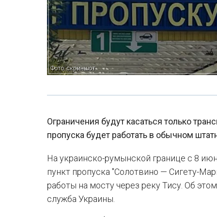
Фото: скриншот
Ограничения будут касаться только тран
пропуска будет работать в обычном шта
На украинско-румынской границе с 8 ию
пункт пропуска "Солотвино — Сигету-Ма
работы на мосту через реку Тису. Об эт
служба Украины.