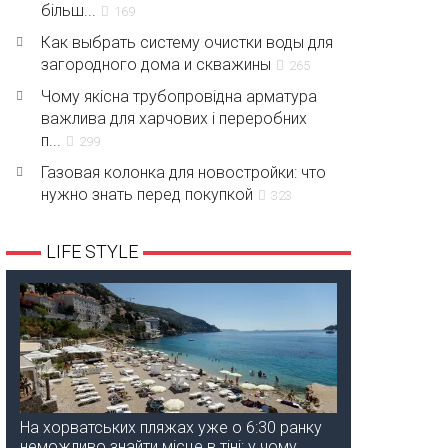
більш...
169
Как выбрать систему очистки воды для
загородного дома и скважины
265
Чому якісна трубопровідна арматура
важлива для харчових і переробних
п...
299
Газовая колонка для новостройки: что
нужно знать перед покупкой
323
LIFE STYLE
На хорватських пляжах уже о 6:30 ранку
неможливо знайти місце в тіні: у чому