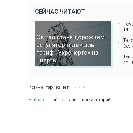
СЕЙЧАС ЧИТАЮТ
Поче
iPho
Світло стане дорожчим:
Тако
регулятор підвищив
Воли
тариф «Укренерго» на
Тыс
чверть
за 1
Комментариев нет.
Войдите
, чтобы оставить комментарий.