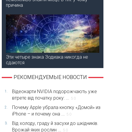
причина
Эти четыре знака Зодиака никогда не
сдаются
РЕКОМЕНДУЕМЫЕ НОВОСТИ
Відеокарти NVIDIA подорожчають уже
1.
втретє від початку року: ...
5.0
Почему Apple убрала кнопку «Домой» из
2.
iPhone – и почему она ...
5.0
Від холоду, граду й засухи до шкідників.
3.
Врожай яких рослин ...
5.0