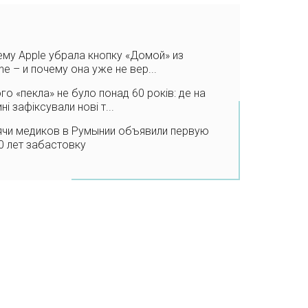
му Apple убрала кнопку «Домой» из
ne – и почему она уже не вер...
го «пекла» не було понад 60 років: де на
ні зафіксували нові т...
ячи медиков в Румынии объявили первую
0 лет забастовку