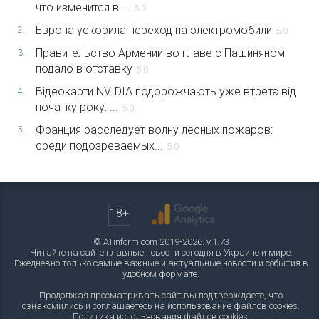
что изменится в ...
5.0
Европа ускорила переход на электромобили
2.
5.0
Правительство Армении во главе с Пашиняном
3.
подало в отставку
5.0
Відеокарти NVIDIA подорожчають уже втретє від
4.
початку року: ...
5.0
Франция расследует волну лесных пожаров:
5.
среди подозреваемых...
5.0
18+
© ATinform.com 2019-2026. v.1.73
Читайте на сайте главные новости сегодня в Украине и мире.
Ежедневно только самые важные и актуальные новости и события в
удобном формате.
Продолжая просматривать сайт вы подтверждаете, что
ознакомились и соглашаетесь на использование файлов cookies.
Политика использования файлов cookies
.