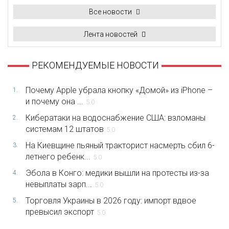
Все новости
Лента новостей
РЕКОМЕНДУЕМЫЕ НОВОСТИ
Почему Apple убрала кнопку «Домой» из iPhone –
1.
и почему она ...
5.0
Кибератаки на водоснабжение США: взломаны
2.
системам 12 штатов
5.0
На Киевщине пьяный тракторист насмерть сбил 6-
3.
летнего ребенк...
5.0
Эбола в Конго: медики вышли на протесты из-за
4.
невыплаты зарп...
5.0
Торговля Украины в 2026 году: импорт вдвое
5.
превысил экспорт
5.0