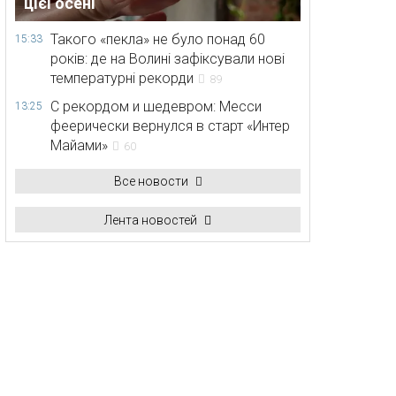
цієї осені
Такого «пекла» не було понад 60
15:33
років: де на Волині зафіксували нові
температурні рекорди
89
С рекордом и шедевром: Месси
13:25
феерически вернулся в старт «Интер
Майами»
60
Все новости
Лента новостей