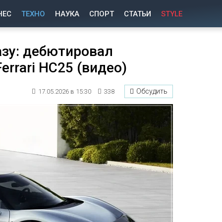
НЕС
ТЕХНО
НАУКА
СПОРТ
СТАТЬИ
STYLE
азу: дебютировал
rrari HC25 (видео)
Обсудить
17.05.2026 в 15:30
338