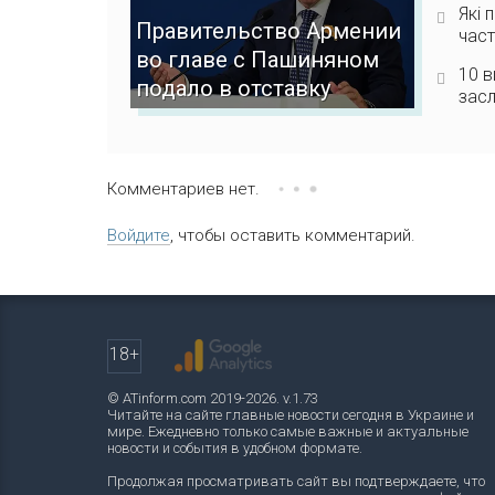
Які 
Правительство Армении
част
во главе с Пашиняном
10 в
подало в отставку
зас
Комментариев нет.
Войдите
, чтобы оставить комментарий.
18+
© ATinform.com 2019-2026. v.1.73
Читайте на сайте главные новости сегодня в Украине и
мире. Ежедневно только самые важные и актуальные
новости и события в удобном формате.
Продолжая просматривать сайт вы подтверждаете, что