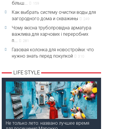
більш...
159
Как выбрать систему очистки воды для
загородного дома и скважины
249
Чому якісна трубопровідна арматура
важлива для харчових і переробних
п...
281
Газовая колонка для новостройки: что
нужно знать перед покупкой
310
LIFE STYLE
Не только лето: названо лучшее время
для посещения Марокко