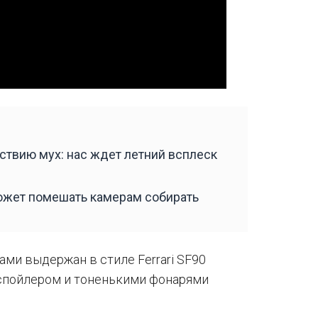
ствию мух: нас ждет летний всплеск
ожет помешать камерам собирать
ми выдержан в стиле Ferrari SF90
м спойлером и тоненькими фонарями