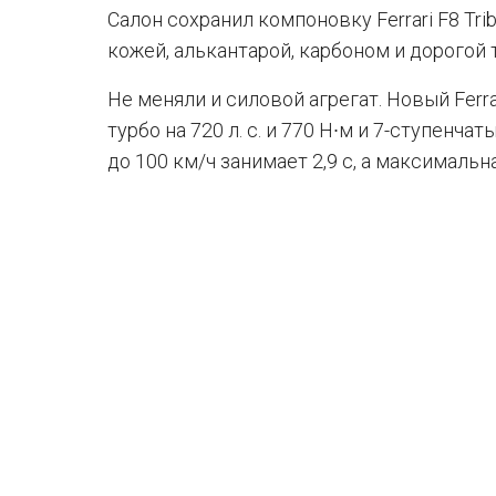
Салон сохранил компоновку Ferrari F8 Tr
кожей, алькантарой, карбоном и дорогой 
Не меняли и силовой агрегат. Новый Ferr
турбо на 720 л. с. и 770 Н∙м и 7-ступенч
до 100 км/ч занимает 2,9 с, а максимальн