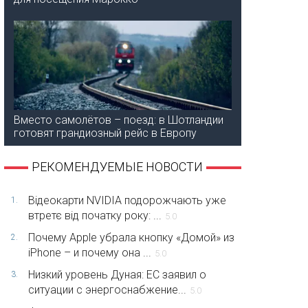
Вместо самолётов – поезд: в Шотландии
готовят грандиозный рейс в Европу
РЕКОМЕНДУЕМЫЕ НОВОСТИ
Відеокарти NVIDIA подорожчають уже
1.
втретє від початку року: ...
5.0
Почему Apple убрала кнопку «Домой» из
2.
iPhone – и почему она ...
5.0
Низкий уровень Дуная: ЕС заявил о
3.
ситуации с энергоснабжение...
5.0