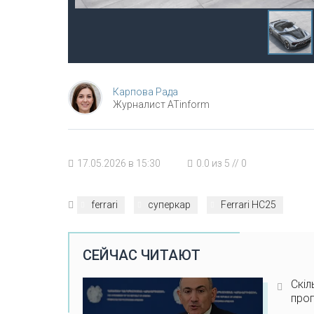
Карпова Рада
Журналист ATinform
17.05.2026 в 15:30
0.0
из
5
//
0
ferrari
суперкар
Ferrari HC25
СЕЙЧАС ЧИТАЮТ
Скіл
прог