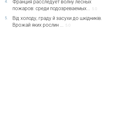
Франция расследует волну лесных
4.
пожаров: среди подозреваемых...
5.0
Від холоду, граду й засухи до шкідників.
5.
Врожай яких рослин ...
5.0