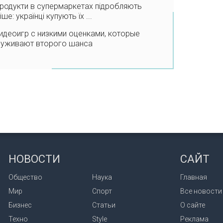
продукти в супермаркетах підробляють
іше: українці купують їх ...
идеоигр с низкими оценками, которые
луживают второго шанса
НОВОСТИ
САЙТ
Общество
Наука
Главная
Мир
Спорт
Все новости
Бизнес
Статьи
О сайте
Техно
Style
Реклама