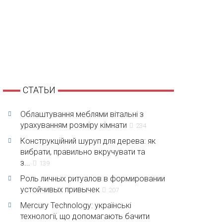
СТАТЬИ
Облаштування меблями вітальні з
урахуванням розміру кімнати
234
Конструкційний шуруп для дерева: як
вибрати, правильно вкручувати та
з...
139
Роль личных ритуалов в формировании
устойчивых привычек
207
Mercury Technology: українські
технології, що допомагають бачити