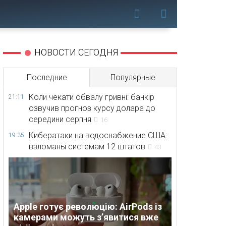
НОВОСТИ СЕГОДНЯ
Последние
Популярные
Коли чекати обвалу гривні: банкір
21:11
озвучив прогноз курсу долара до
середини серпня
16
Кибератаки на водоснабжение США:
19:35
взломаны системам 12 штатов
43
Apple готує революцію: AirPods із
камерами можуть з’явитися вже