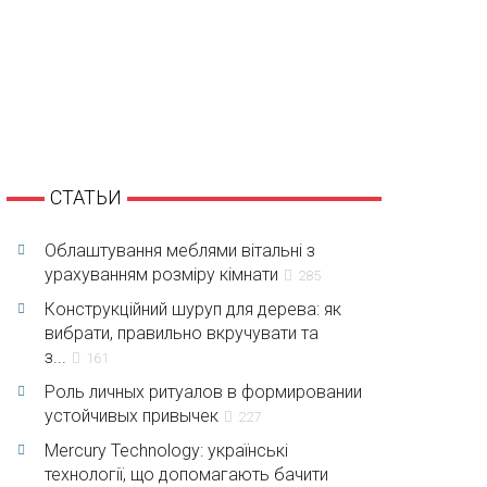
СТАТЬИ
Облаштування меблями вітальні з
урахуванням розміру кімнати
285
Конструкційний шуруп для дерева: як
вибрати, правильно вкручувати та
з...
161
Роль личных ритуалов в формировании
устойчивых привычек
227
Mercury Technology: українські
технології, що допомагають бачити