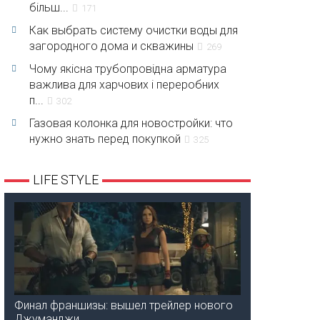
більш...
171
Как выбрать систему очистки воды для
загородного дома и скважины
269
Чому якісна трубопровідна арматура
важлива для харчових і переробних
п...
302
Газовая колонка для новостройки: что
нужно знать перед покупкой
325
LIFE STYLE
Финал франшизы: вышел трейлер нового
Джуманджи