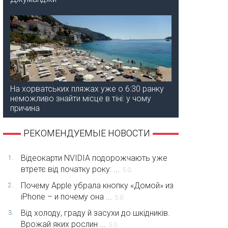
На хорватських пляжах уже о 6:30 ранку
неможливо знайти місце в тіні: у чому
причина
РЕКОМЕНДУЕМЫЕ НОВОСТИ
Відеокарти NVIDIA подорожчають уже
1.
втретє від початку року: ...
5.0
Почему Apple убрала кнопку «Домой» из
2.
iPhone – и почему она ...
5.0
Від холоду, граду й засухи до шкідників.
3.
Врожай яких рослин ...
5.0