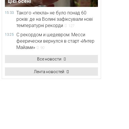
цієї осені
Такого «пекла» не було понад 60
15:33
років: де на Волині зафіксували нові
температурні рекорди
127
С рекордом и шедевром: Месси
13:25
феерически вернулся в старт «Интер
Майами»
90
Все новости
Лента новостей