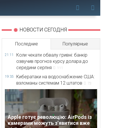
НОВОСТИ СЕГОДНЯ
Последние
Популярные
Коли чекати обвалу гривні: банкір
21:11
озвучив прогноз курсу долара до
середини серпня
111
Кибератаки на водоснабжение США:
19:35
взломаны системам 12 штатов
73
Apple готує революцію: AirPods із
камерами можуть з’явитися вже