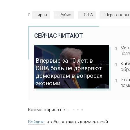
иран
Рубио
США
Переговоры
СЕЙЧАС ЧИТАЮТ
Мир 
назв
Впервые за 10 лет: в
Кабм
США больше доверяют
обра
демократам в вопросах
Это
экономи...
поме
Комментариев нет.
Войдите
, чтобы оставить комментарий.