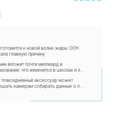
готовится к новой волне жары: ООН
ала главную причину
ин вложит почти миллиард в
зование: что изменится в школах и л...
т повседневный аксессуар может
шать камерам собирать данные о л...