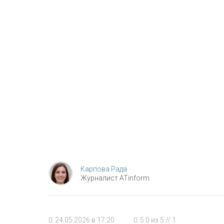
Карпова Рада
Журналист ATinform
24.05.2026 в 17:20
5.0
из
5
//
1