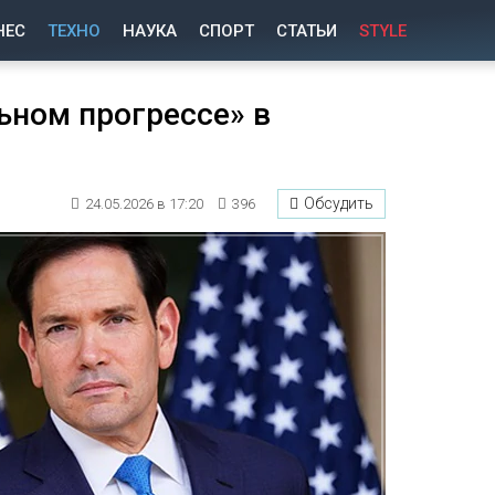
НЕС
ТЕХНО
НАУКА
СПОРТ
СТАТЬИ
STYLE
ьном прогрессе» в
Обсудить
24.05.2026 в 17:20
396