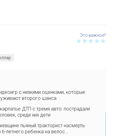
оллар
идеоигр с низкими оценками, которые
луживают второго шанса
карпатье ДТП с тремя авто: пострадали
еловек, среди них дети
иевщине пьяный тракторист насмерть
 6-летнего ребенка на велос...