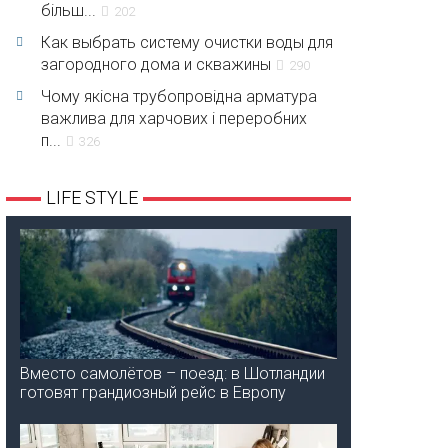
більш...
202
Как выбрать систему очистки воды для
загородного дома и скважины
290
Чому якісна трубопровідна арматура
важлива для харчових і переробних
п...
326
LIFE STYLE
Вместо самолётов – поезд: в Шотландии
готовят грандиозный рейс в Европу