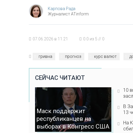
Карпова Рада
Журналист ATinform
07.06.2026 в 11:21
0.0
из
5
//
0
гривна
прогноз
курс валют
д
СЕЙЧАС ЧИТАЮТ
10 в
зас
В За
Маск поддержит
13 ч
республиканцев на
На К
выборах в Конгресс США
сбил