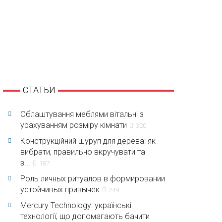
СТАТЬИ
Облаштування меблями вітальні з
урахуванням розміру кімнати
320
Конструкційний шуруп для дерева: як
вибрати, правильно вкручувати та
з...
187
Роль личных ритуалов в формировании
устойчивых привычек
249
Mercury Technology: українські
технології, що допомагають бачити