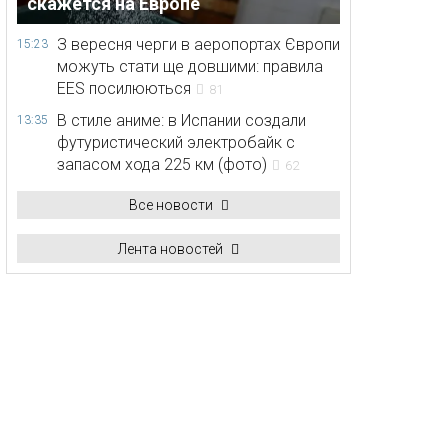
скажется на Европе
З вересня черги в аеропортах Європи
15:23
можуть стати ще довшими: правила
EES посилюються
81
В стиле аниме: в Испании создали
13:35
футуристический электробайк с
запасом хода 225 км (фото)
62
Все новости
Лента новостей