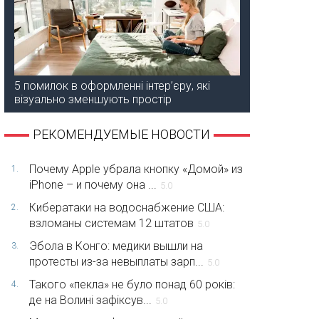
5 помилок в оформленні інтер’єру, які
візуально зменшують простір
РЕКОМЕНДУЕМЫЕ НОВОСТИ
Почему Apple убрала кнопку «Домой» из
1.
iPhone – и почему она ...
5.0
Кибератаки на водоснабжение США:
2.
взломаны системам 12 штатов
5.0
Эбола в Конго: медики вышли на
3.
протесты из-за невыплаты зарп...
5.0
Такого «пекла» не було понад 60 років:
4.
де на Волині зафіксув...
5.0